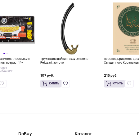
val Prometheus MXVIII-
Трубка для дайвинга C4 Umberto
Перевод Бриджеса деся
ов, возраст 14+
Pelizzari, золото
Священного Корана (цв
КИДКА
А ПОШЛИНУ
107 руб.
215 руб.
КУПИТЬ
КУПИТЬ
DoBuy
Каталог