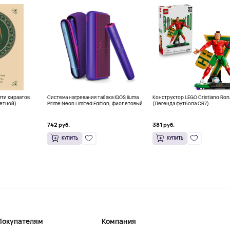
ти кираатов
Система нагревания табака IQOS Iluma
Конструктор LEGO Cristiano Ron
етной)
Prime Neon Limited Edition, фиолетовый
(Легенда футбола CR7)
742 руб.
381 руб.
КУПИТЬ
КУПИТЬ
Покупателям
Компания