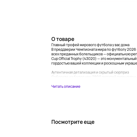
О товаре
Главный трофей мирового футбола у вас дома
В преддверии Чемпионата мира по футболу 2026 
всех преданных болельщиков — официальную репли
Cup Official Trophy (43020) — это монументальны
гордостью вашей коллекции и роскошным украше
Аутентичная детализация и скрытый сюрприз
Соберите из более чем 2800 деталей легендарны
Читать описание
Посмотрите еще