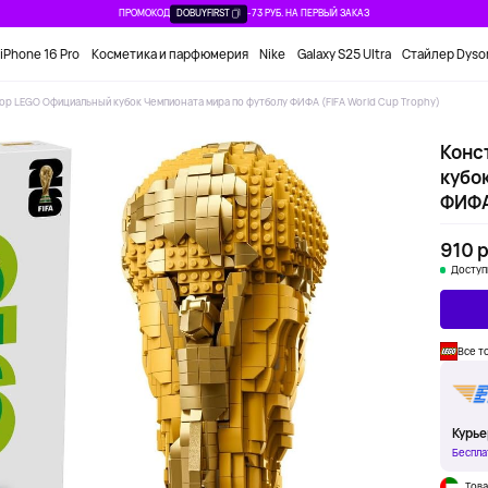
ПРОМОКОД
DOBUYFIRST
-73 РУБ. НА ПЕРВЫЙ ЗАКАЗ
iPhone 16 Pro
Косметика и парфюмерия
Nike
Galaxy S25 Ultra
Стайлер Dyso
ор LEGO Официальный кубок Чемпионата мира по футболу ФИФА (FIFA World Cup Trophy)
Конс
кубо
ФИФА 
910 р
Доступ
Все т
Курье
Беспла
Това