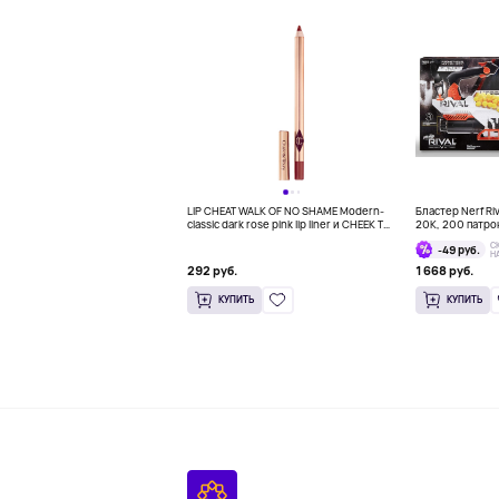
LIP CHEAT WALK OF NO SHAME Modern-
Бластер Nerf Ri
classic dark rose pink lip liner и CHEEK TO
20K, 200 патрон
CHIC PILLOW TALK ORIGINAL Two-tone
С
-49 руб.
pink and champagne powder blush for an
Н
ethereal Pillow Talk GLOW!
292 руб.
1 668 руб.
КУПИТЬ
КУПИТЬ