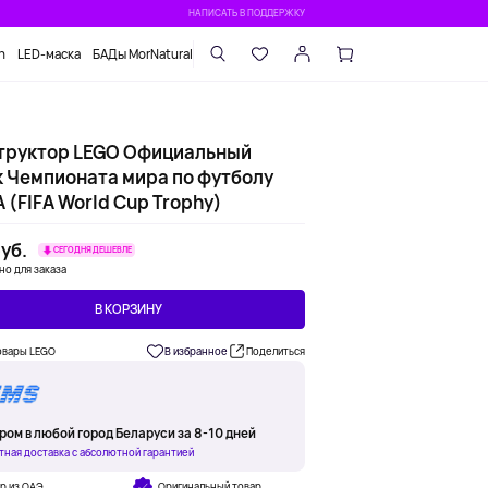
НАПИСАТЬ В ПОДДЕРЖКУ
n
LED-маска
БАДы MorNatural
труктор LEGO Официальный
к Чемпионата мира по футболу
(FIFA World Cup Trophy)
уб.
СЕГОДНЯ ДЕШЕВЛЕ
но для заказа
В КОРЗИНУ
овары LEGO
В избранное
Поделиться
ром в любой город Беларуси за 8-10 дней
тная доставка с абсолютной гарантией
р из ОАЭ
Оригинальный товар