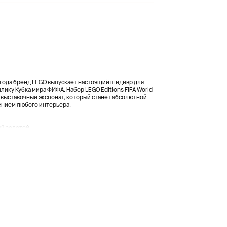
года бренд LEGO выпускает настоящий шедевр для
ку Кубка мира ФИФА. Набор LEGO Editions FIFA World
й выставочный экспонат, который станет абсолютной
нием любого интерьера.
й золотой...