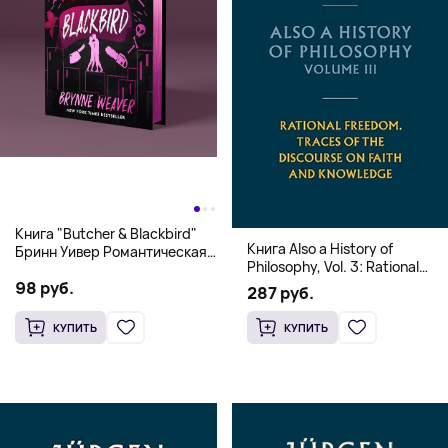
Книга "Butcher & Blackbird"
Книга Also a History of
Бринн Уивер Романтическая
Philosophy, Vol. 3: Rational
комедия о серийных убийцах
Freedom. Traces of the
98 руб.
(18+)
287 руб.
Discourse on Faith and
Knowledge (Твердый
КУПИТЬ
КУПИТЬ
переплет)