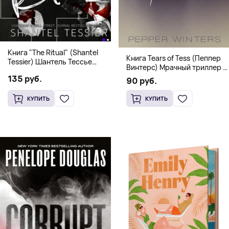
Книга "The Ritual" (Shantel
Книга Tears of Tess (Пеппер
Tessier) Шантель Тессье
Винтерс) Мрачный триллер о
Экстремальный дарк-
выживании и страсти (18+)
135 руб.
романс бестселлер (18+)
90 руб.
КУПИТЬ
КУПИТЬ