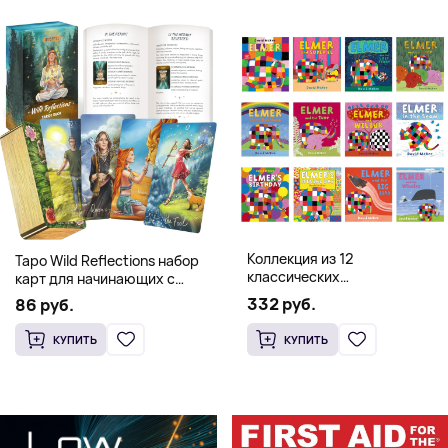
Коллекция из 12
Таро Wild Reflections набор
классических
карт для начинающих с
иллюстрированных книг об
книгой (78 карт, золочёные
332 руб.
86 руб.
Элмере от Дэвида Макки
края)
КУПИТЬ
КУПИТЬ