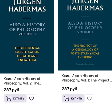
Книга Also a History of
Книга Also a History of
Philosophy, Vol. 1: The Project
Philosophy, Vol. 2: The
of a Genealogy of
Occidental Constellation of
287 руб.
Postmetaphysical Thinking
287 руб.
Faith and Knowledge
(Твердый переплет)
(Твердый переплет)
КУПИТЬ
КУПИТЬ