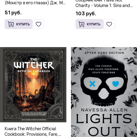
(Монстр в его глазах) Дж. М.
Charity - Volume 1: Sins and
Дарховер | Mafia Romance
Volume 2: Virtues
51 руб.
103 руб.
18+
КУПИТЬ
КУПИТЬ
Книга The Witcher Official
Cookbook: Provisions, Fare,