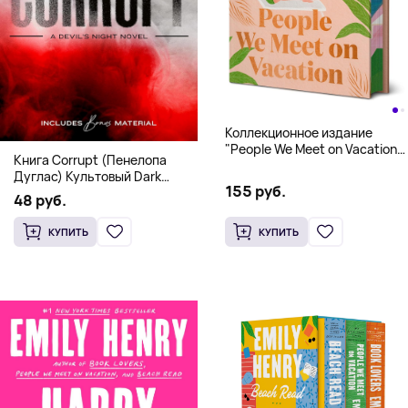
Коллекционное издание
"People We Meet on Vacation"
Книга Corrupt (Пенелопа
(Эмили Генри) Deluxe
Дуглас) Культовый Dark
Hardcover
155 руб.
Romance бестселлер (18+)
48 руб.
КУПИТЬ
КУПИТЬ