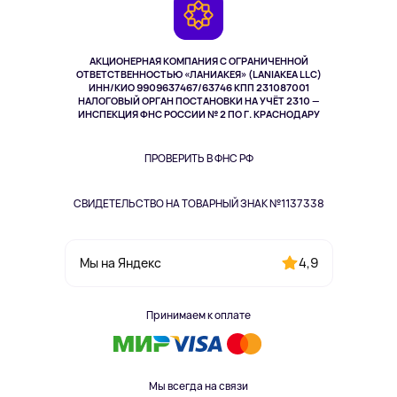
Камеры
Возврат
TV и мультимедиа
Музыка и звук
АКЦИОНЕРНАЯ КОМПАНИЯ С ОГРАНИЧЕННОЙ
Спорт
ОТВЕТСТВЕННОСТЬЮ «ЛАНИАКЕЯ» (LANIAKEA LLC)
ИНН/КИО 9909637467/63746 КПП 231087001
Здоровье
НАЛОГОВЫЙ ОРГАН ПОСТАНОВКИ НА УЧЁТ 2310 —
Здоровье питомцев
ИНСПЕКЦИЯ ФНС РОССИИ № 2 ПО Г. КРАСНОДАРУ
Книги
Одежда и аксессуары
ПРОВЕРИТЬ В ФНС РФ
СВИДЕТЕЛЬСТВО НА ТОВАРНЫЙ ЗНАК №1137338
4,9
Мы на Яндекс
Принимаем к оплате
Мы всегда на связи