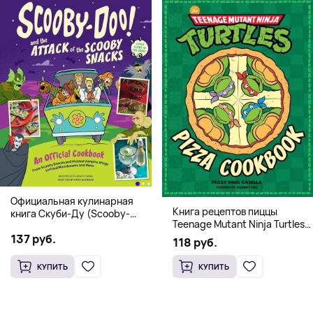
Официальная кулинарная
Книга рецептов пиццы
книга Скуби-Ду (Scooby-
Teenage Mutant Ninja Turtles
Doo! and the Attack of the
Pizza Cookbook (На
137 руб.
Scooby Snacks), Твердый
118 руб.
английском)
переплет
КУПИТЬ
КУПИТЬ