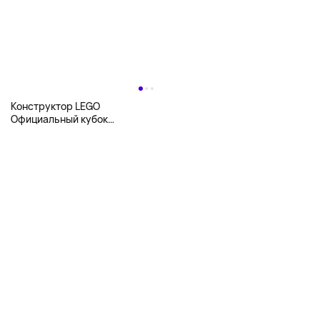
Конструктор LEGO
Официальный кубок
Чемпионата мира по футболу
ФИФА (FIFA World Cup Trophy)