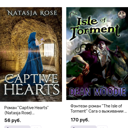
Фэнтези-роман "The Isle of
Роман "Captive Hearts"
Torment" Сага о выживании и
(Natasja Rose)
магии
Романтическое фэнтези
170 руб.
56 руб.