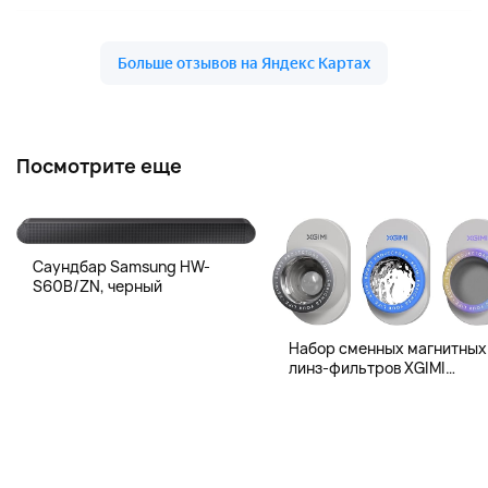
Посмотрите еще
Саундбар Samsung HW-
S60B/ZN, черный
Набор сменных магнитных
линз-фильтров XGIMI
Magnetic Creative Filter для
XGIMI MoGo 4 и MoGo 4 Lase
3 шт