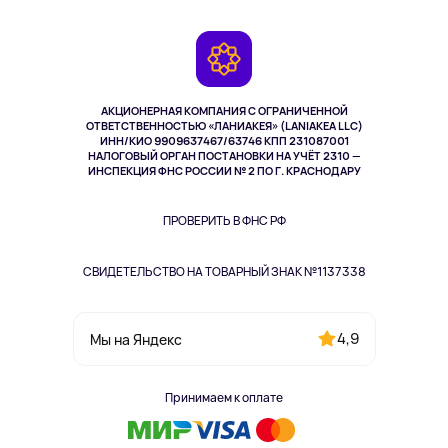
Доставка
Контакты
Игровые консоли
Гарантия
Камеры
Возврат
TV и мультимедиа
Музыка и звук
АКЦИОНЕРНАЯ КОМПАНИЯ С ОГРАНИЧЕННОЙ
Спорт
ОТВЕТСТВЕННОСТЬЮ «ЛАНИАКЕЯ» (LANIAKEA LLC)
ИНН/КИО 9909637467/63746 КПП 231087001
Здоровье
НАЛОГОВЫЙ ОРГАН ПОСТАНОВКИ НА УЧЁТ 2310 —
Здоровье питомцев
ИНСПЕКЦИЯ ФНС РОССИИ № 2 ПО Г. КРАСНОДАРУ
Книги
Одежда и аксессуары
ПРОВЕРИТЬ В ФНС РФ
СВИДЕТЕЛЬСТВО НА ТОВАРНЫЙ ЗНАК №1137338
4,9
Мы на Яндекс
Принимаем к оплате