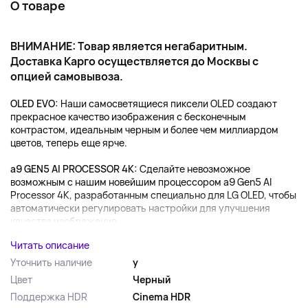
О товаре
ВНИМАНИЕ: Товар является негабаритным.
Доставка Карго осуществляется до Москвы с
опцией самовывоза.
OLED EVO:
Наши самосветящиеся пиксели OLED создают
прекрасное качество изображения с бесконечным
контрастом, идеальным черным и более чем миллиардом
цветов, теперь еще ярче.
a9 GEN5 AI PROCESSOR 4K:
Сделайте невозможное
возможным с нашим новейшим процессором a9 Gen5 AI
Processor 4K, разработанным специально для LG OLED, чтобы
автоматически регулировать настройки для улучшения
качества изображения...
Читать описание
Уточнить наличие
y
Цвет
Черный
Поддержка HDR
Cinema HDR