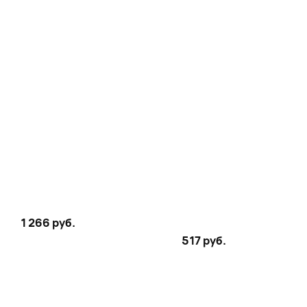
XGIMI MoGo 4 и MoGo 4 Lase
3 шт
1 266 руб.
517 руб.