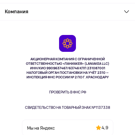
Товары для дома
Служба поддержки
Косметика и уход
Компания
Как заказать
Активный отдых
Оплата
О сервисе
Планшеты
Доставка
Контакты
Игровые консоли
Гарантия
Камеры
Возврат
TV и мультимедиа
Музыка и звук
АКЦИОНЕРНАЯ КОМПАНИЯ С ОГРАНИЧЕННОЙ
Спорт
ОТВЕТСТВЕННОСТЬЮ «ЛАНИАКЕЯ» (LANIAKEA LLC)
ИНН/КИО 9909637467/63746 КПП 231087001
Здоровье
НАЛОГОВЫЙ ОРГАН ПОСТАНОВКИ НА УЧЁТ 2310 —
Здоровье питомцев
ИНСПЕКЦИЯ ФНС РОССИИ № 2 ПО Г. КРАСНОДАРУ
Книги
Одежда и аксессуары
ПРОВЕРИТЬ В ФНС РФ
СВИДЕТЕЛЬСТВО НА ТОВАРНЫЙ ЗНАК №1137338
4,9
Мы на Яндекс