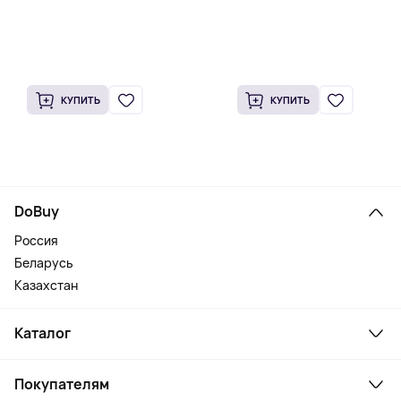
КУПИТЬ
КУПИТЬ
DoBuy
Россия
Беларусь
Казахстан
Каталог
Смартфоны и гаджеты
Покупателям
Ноутбуки, мониторы, VR