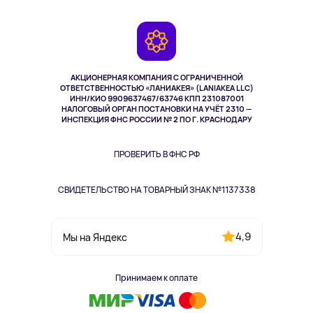
Доставка
Контакты
Игровые консоли
Гарантия
Камеры
Возврат
TV и мультимедиа
Музыка и звук
АКЦИОНЕРНАЯ КОМПАНИЯ С ОГРАНИЧЕННОЙ
Спорт
ОТВЕТСТВЕННОСТЬЮ «ЛАНИАКЕЯ» (LANIAKEA LLC)
ИНН/КИО 9909637467/63746 КПП 231087001
Здоровье
НАЛОГОВЫЙ ОРГАН ПОСТАНОВКИ НА УЧЁТ 2310 —
Здоровье питомцев
ИНСПЕКЦИЯ ФНС РОССИИ № 2 ПО Г. КРАСНОДАРУ
Книги
Одежда и аксессуары
ПРОВЕРИТЬ В ФНС РФ
СВИДЕТЕЛЬСТВО НА ТОВАРНЫЙ ЗНАК №1137338
4,9
Мы на Яндекс
Принимаем к оплате