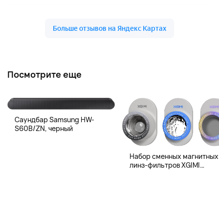
Посмотрите еще
Саундбар Samsung HW-
S60B/ZN, черный
Набор сменных магнитных
линз-фильтров XGIMI
Magnetic Creative Filter для
XGIMI MoGo 4 и MoGo 4 Lase
3 шт