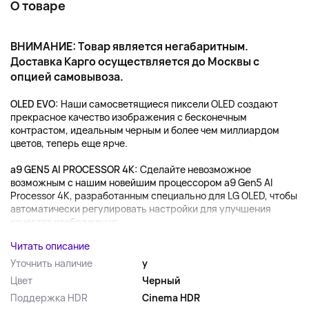
О товаре
ВНИМАНИЕ: Товар является негабаритным.
Доставка Карго осуществляется до Москвы с
опцией самовывоза.
OLED EVO:
Наши самосветящиеся пиксели OLED создают
прекрасное качество изображения с бесконечным
контрастом, идеальным черным и более чем миллиардом
цветов, теперь еще ярче.
a9 GEN5 AI PROCESSOR 4K:
Сделайте невозможное
возможным с нашим новейшим процессором a9 Gen5 AI
Processor 4K, разработанным специально для LG OLED, чтобы
автоматически регулировать настройки для улучшения
качества изображения...
Читать описание
Уточнить наличие
y
Цвет
Черный
Поддержка HDR
Cinema HDR