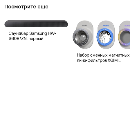
Посмотрите еще
Саундбар Samsung HW-
S60B/ZN, черный
Набор сменных магнитных
линз-фильтров XGIMI
Magnetic Creative Filter для
XGIMI MoGo 4 и MoGo 4 Lase
3 шт