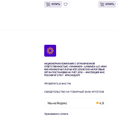
КУПИТЬ
КУПИТЬ
АКЦИОНЕРНАЯ КОМПАНИЯ С ОГРАНИЧЕННОЙ
ОТВЕТСТВЕННОСТЬЮ «ЛАНИАКЕЯ» (LANIAKEA LLC)
ИНН/
КИО 9909637467/63746 КПП 231087001
НАЛОГОВЫЙ
ОРГАН ПОСТАНОВКИ НА УЧЁТ 2310 — ИНСПЕКЦИЯ ФНС
РОССИИ № 2 ПО Г. КРАСНОДАРУ
ПРОВЕРИТЬ В ФНС РФ
СВИДЕТЕЛЬСТВО НА ТОВАРНЫЙ ЗНАК №1137338
Мы на Яндекс
4,9
Принимаем к оплате