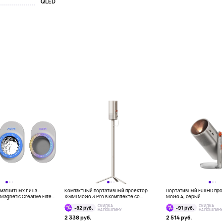
QLED
магнитных линз-
Компактный портативный проектор
Портативный Full HD пр
Magnetic Creative Filter
XGIMI MoGo 3 Pro в комплекте со
MoGo 4, серый
4 и MoGo 4 Laser, 3 шт
штативом-аккумулятором XGIMI
СКИДКА
СКИДКА
-82 руб.
-91 руб.
PowerBase Stand
НА ПОШЛИНУ
НА ПОШЛИН
2 338 руб.
2 514 руб.