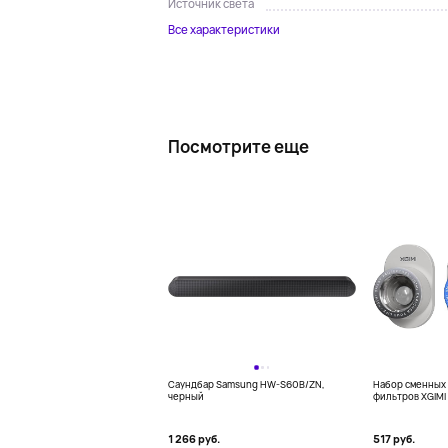
Источник света
Все характеристики
Посмотрите еще
Саундбар Samsung HW-S60B/ZN,
Набор сменных 
черный
фильтров XGIMI 
для XGIMI MoGo 
1 266 руб.
517 руб.