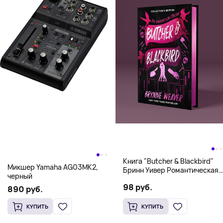
Книга "Butcher & Blackbird"
Микшер Yamaha AG03MK2,
Бринн Уивер Романтическая
черный
комедия о серийных убийцах
98 руб.
(18+)
890 руб.
КУПИТЬ
КУПИТЬ