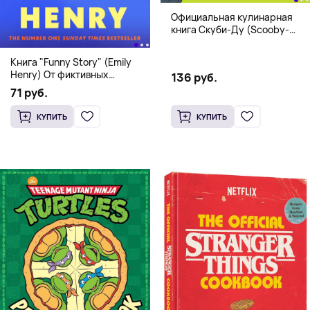
Официальная кулинарная
книга Скуби-Ду (Scooby-
Doo! and the Attack of the
Scooby Snacks), Твердый
Книга "Funny Story" (Emily
переплет
Henry) От фиктивных
136 руб.
свиданий к реальной любви
71 руб.
КУПИТЬ
КУПИТЬ