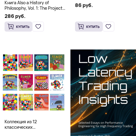
Книга Also a History of
86 руб.
Philosophy, Vol. 1: The Project
of a Genealogy of
286 руб.
Postmetaphysical Thinking
(Твердый переплет)
КУПИТЬ
КУПИТЬ
Коллекция из 12
классических
иллюстрированных книг об