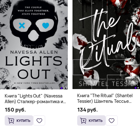
Книга "The Ritual" (Shantel
Книга "Lights Out" (Navessa
Tessier) Шантель Тессье
Allen) Сталкер-романтика и
Экстремальный дарк-
человек в маске (18+)
134 руб.
150 руб.
романс бестселлер (18+)
КУПИТЬ
КУПИТЬ