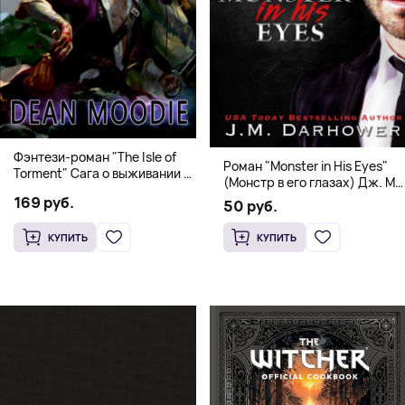
Фэнтези-роман "The Isle of
Роман "Monster in His Eyes"
Torment" Сага о выживании и
(Монстр в его глазах) Дж. М.
магии
Дарховер | Mafia Romance
169 руб.
50 руб.
18+
КУПИТЬ
КУПИТЬ