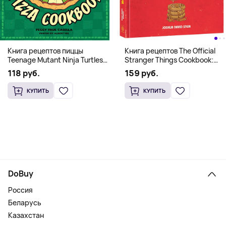
Книга рецептов The Official
Книга рецептов пиццы
Stranger Things Cookbook:
Teenage Mutant Ninja Turtles
Recipes from Hawkins and
Pizza Cookbook (На
159 руб.
118 руб.
Beyond (На английском)
английском)
КУПИТЬ
КУПИТЬ
DoBuy
Россия
Беларусь
Казахстан