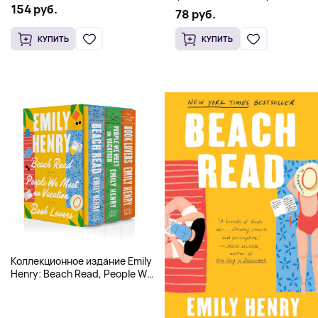
Hardcover
154 руб.
Генри | Твердый переплет
78 руб.
КУПИТЬ
КУПИТЬ
Коллекционное издание Emily
Henry: Beach Read, People We
Meet, Book Lovers