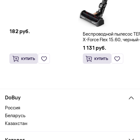
100% Физические фильтры)
182 руб.
Беспроводной пылесос TE
X-Force Flex 15.60, черный
медный
1 131 руб.
КУПИТЬ
КУПИТЬ
DoBuy
Россия
Беларусь
Казахстан