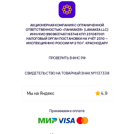
Гарантия
Камеры
Возврат
TV и мультимедиа
Музыка и звук
АКЦИОНЕРНАЯ КОМПАНИЯ С ОГРАНИЧЕННОЙ
Спорт
ОТВЕТСТВЕННОСТЬЮ «ЛАНИАКЕЯ» (LANIAKEA LLC)
ИНН/КИО 9909637467/63746 КПП 231087001
Здоровье
НАЛОГОВЫЙ ОРГАН ПОСТАНОВКИ НА УЧЁТ 2310 —
Здоровье питомцев
ИНСПЕКЦИЯ ФНС РОССИИ № 2 ПО Г. КРАСНОДАРУ
Книги
Одежда и аксессуары
ПРОВЕРИТЬ В ФНС РФ
СВИДЕТЕЛЬСТВО НА ТОВАРНЫЙ ЗНАК №1137338
4,9
Мы на Яндекс
Принимаем к оплате