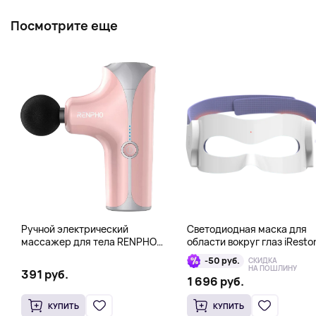
Посмотрите еще
Ручной электрический
Светодиодная маска для
массажер для тела RENPHO
области вокруг глаз iResto
Mini Gun, розовый
Illumina LED Eye Mask
-50 руб.
СКИДКА
НА ПОШЛИНУ
391 руб.
1 696 руб.
КУПИТЬ
КУПИТЬ