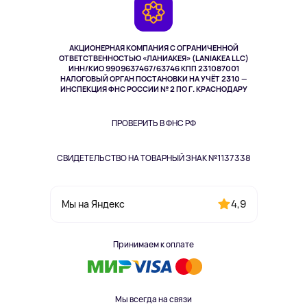
Камеры
Возврат
TV и мультимедиа
Музыка и звук
АКЦИОНЕРНАЯ КОМПАНИЯ С ОГРАНИЧЕННОЙ
Спорт
ОТВЕТСТВЕННОСТЬЮ «ЛАНИАКЕЯ» (LANIAKEA LLC)
ИНН/КИО 9909637467/63746 КПП 231087001
Здоровье
НАЛОГОВЫЙ ОРГАН ПОСТАНОВКИ НА УЧЁТ 2310 —
Здоровье питомцев
ИНСПЕКЦИЯ ФНС РОССИИ № 2 ПО Г. КРАСНОДАРУ
Книги
Одежда и аксессуары
ПРОВЕРИТЬ В ФНС РФ
СВИДЕТЕЛЬСТВО НА ТОВАРНЫЙ ЗНАК №1137338
4,9
Мы на Яндекс
Принимаем к оплате
Мы всегда на связи