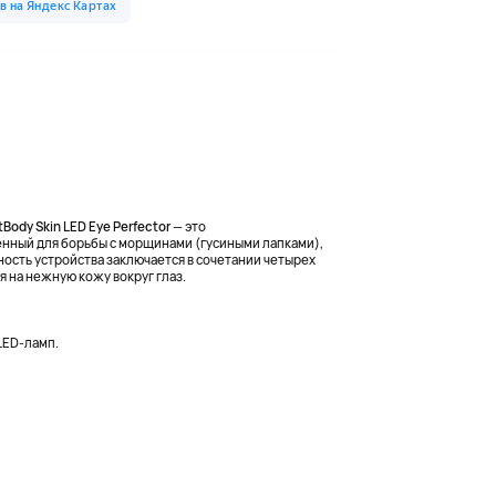
Body Skin LED Eye Perfector
— это
нный для борьбы с морщинами (гусиными лапками),
ость устройства заключается в сочетании четырех
я на нежную кожу вокруг глаз.
LED-ламп.