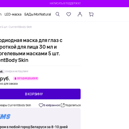
НАПИСАТЬ В ПОДДЕРЖКУ
n
LED-маска
БАДы MorNatural
 5 шт. CurrentBody Skin
одиодная маска для глаз с
роткой для лица 30 мл и
огелевыми масками 5 шт.
ntBody Skin
уб.
СКИДКА НА ПОШЛИНУ
 руб.
СЕГОДНЯ ДЕШЕВЛЕ
но для заказа
В КОРЗИНУ
овары CurrentBody Skin
В избранное
Поделиться
ром в любой город Беларуси за 8-10 дней