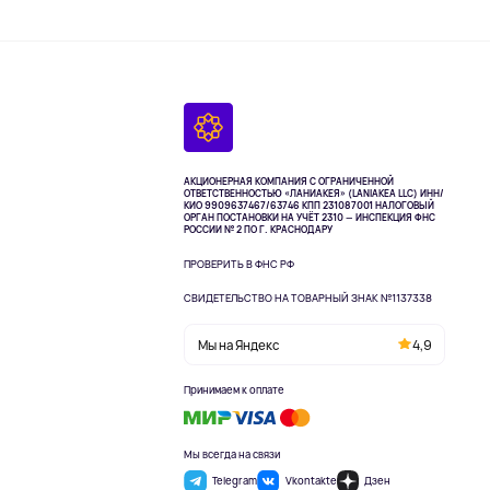
АКЦИОНЕРНАЯ КОМПАНИЯ С ОГРАНИЧЕННОЙ
ОТВЕТСТВЕННОСТЬЮ «ЛАНИАКЕЯ» (LANIAKEA LLC)
ИНН/
КИО 9909637467/63746 КПП 231087001
НАЛОГОВЫЙ
ОРГАН ПОСТАНОВКИ НА УЧЁТ 2310 — ИНСПЕКЦИЯ ФНС
РОССИИ № 2 ПО Г. КРАСНОДАРУ
ПРОВЕРИТЬ В ФНС РФ
СВИДЕТЕЛЬСТВО НА ТОВАРНЫЙ ЗНАК №1137338
Мы на Яндекс
4,9
Принимаем к оплате
Мы всегда на связи
Telegram
Vkontakte
Дзен