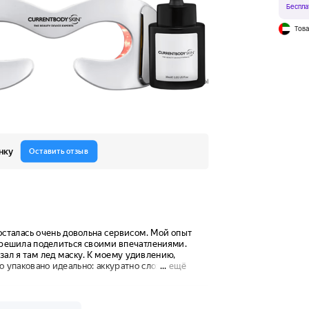
Беспла
Това