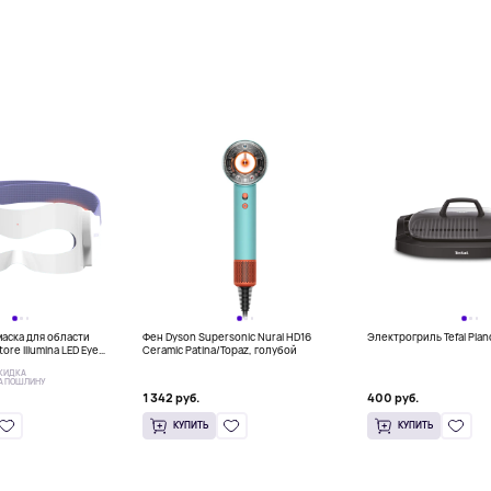
аска для области
Фен Dyson Supersonic Nural HD16
Электрогриль Tefal Pla
tore Illumina LED Eye
Ceramic Patina/Topaz, голубой
КИДКА
А ПОШЛИНУ
1 342 руб.
400 руб.
КУПИТЬ
КУПИТЬ