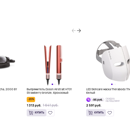
ncha, 2000 Вт
Выпрямитель Dyson Airstrait HT01
LED Skincare маска Therabody Th
Strawberry bronze, бронзовый
белый
СКИДКА
-20%
-95 руб.
НА ПОШЛИНУ
1 641 руб.
1 313 руб.
2 591 руб.
КУПИТЬ
КУПИТЬ