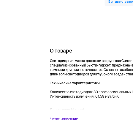
О товаре
Светодиодная маска для кожи вокруг глаз Current
специализированный бьюти-гаджет, предназначе
темными кругами и отечностью. Основная особенн
длин волн светодиодов для глубокого воздействи
Технические характеристики
Количество светодиодов: 80 профессиональных 
Интенсивность излучения: 61,59 мВт/см².
Длины волн (4 типа):...
Читать описание