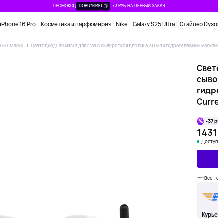
ПРОМОКОД
DOBUYFIRST
-73 РУБ. НА ПЕРВЫЙ ЗАКАЗ
iPhone 16 Pro
Косметика и парфюмерия
Nike
Galaxy S25 Ultra
Стайлер Dyso
LED-Маски
Светодиодная маска для глаз с сывороткой для лица 30 мл и гидрогелевыми масками
Свет
сыво
гидр
Curre
-37 р
1 431
Доступ
Все т
Курье