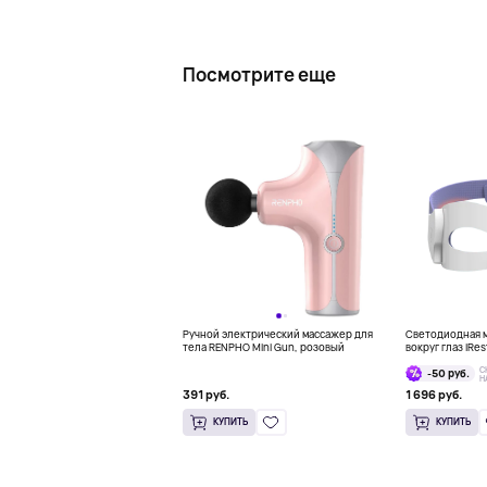
Посмотрите еще
Ручной электрический массажер для
Светодиодная м
тела RENPHO Mini Gun, розовый
вокруг глаз iRes
Mask
С
-50 руб.
Н
391 руб.
1 696 руб.
КУПИТЬ
КУПИТЬ