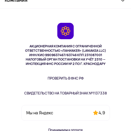
Как заказать
Активный отдых
Оплата
О сервисе
Планшеты
Доставка
Контакты
Игровые консоли
Гарантия
Камеры
Возврат
TV и мультимедиа
Музыка и звук
АКЦИОНЕРНАЯ КОМПАНИЯ С ОГРАНИЧЕННОЙ
Спорт
ОТВЕТСТВЕННОСТЬЮ «ЛАНИАКЕЯ» (LANIAKEA LLC)
ИНН/КИО 9909637467/63746 КПП 231087001
Здоровье
НАЛОГОВЫЙ ОРГАН ПОСТАНОВКИ НА УЧЁТ 2310 —
Здоровье питомцев
ИНСПЕКЦИЯ ФНС РОССИИ № 2 ПО Г. КРАСНОДАРУ
Книги
Одежда и аксессуары
ПРОВЕРИТЬ В ФНС РФ
СВИДЕТЕЛЬСТВО НА ТОВАРНЫЙ ЗНАК №1137338
4,9
Мы на Яндекс
Принимаем к оплате