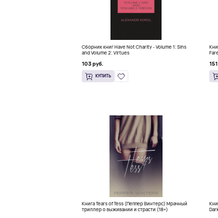
Сборник книг Have Not Charity - Volume 1: Sins
Книг
and Volume 2: Virtues
Fare
Con
103 руб.
151
КУПИТЬ
Книга Tears of Tess (Пеппер Винтерс) Мрачный
Кни
триллер о выживании и страсти (18+)
Dar