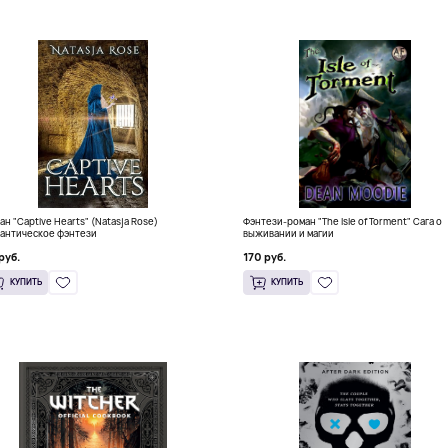
ан "Captive Hearts" (Natasja Rose)
Фэнтези-роман "The Isle of Torment" Сага о
антическое фэнтези
выживании и магии
руб.
170 руб.
КУПИТЬ
КУПИТЬ