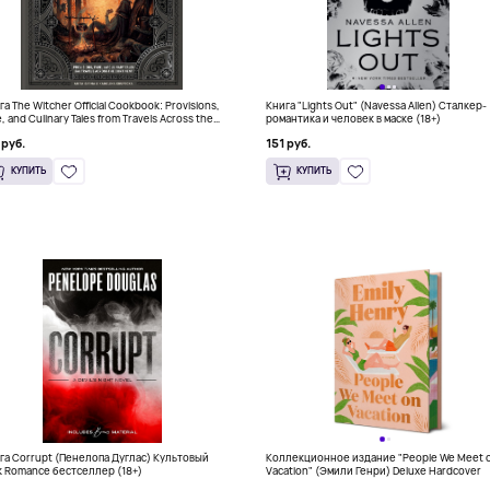
а The Witcher Official Cookbook: Provisions,
Книга "Lights Out" (Navessa Allen) Сталкер-
, and Culinary Tales from Travels Across the
романтика и человек в маске (18+)
tinent
 руб.
151 руб.
КУПИТЬ
КУПИТЬ
га Corrupt (Пенелопа Дуглас) Культовый
Коллекционное издание "People We Meet 
k Romance бестселлер (18+)
Vacation" (Эмили Генри) Deluxe Hardcover