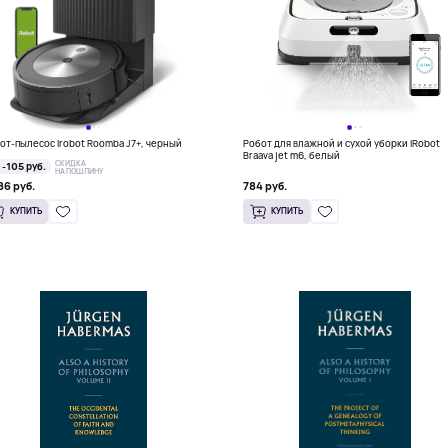
от-пылесос Irobot Roomba J7+, черный
Робот для влажной и сухой уборки iRobot
Braava jet m6, белый
СКИДКА
-105 руб.
НА ПОШЛИНУ
86 руб.
784 руб.
КУПИТЬ
КУПИТЬ