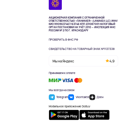
АКЦИОНЕРНАЯ КОМПАНИЯ С ОГРАНИЧЕННОЙ
ОТВЕТСТВЕННОСТЬЮ «ЛАНИАКЕЯ» (LANIAKEA LLC)
ИНН/
КИО 9909637467/63746 КПП 231087001
НАЛОГОВЫЙ
ОРГАН ПОСТАНОВКИ НА УЧЁТ 2310 — ИНСПЕКЦИЯ ФНС
РОССИИ № 2 ПО Г. КРАСНОДАРУ
ПРОВЕРИТЬ В ФНС РФ
СВИДЕТЕЛЬСТВО НА ТОВАРНЫЙ ЗНАК №1137338
Мы на Яндекс
4,9
Принимаем к оплате
Мы всегда на связи
Telegram
Vkontakte
Дзен
Мобильное приложение DoBuy