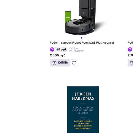
Робот-пылесос iRobot Roomba i8 Plus, черный
Роб
СКИДКА
-81 руб.
НА ПОШЛИНУ
2 305 руб.
2 7
КУПИТЬ