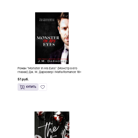
Роман "Monster in His Eyes" (Монстр в его
глазах) Дж. М. Дарховер | Mafia Romance 18+
51 руб.
КУПИТЬ