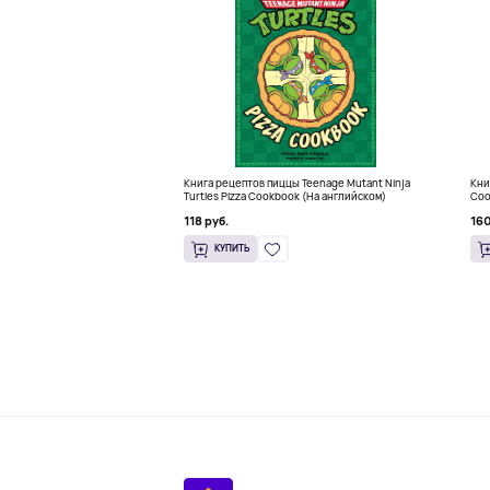
Книга рецептов пиццы Teenage Mutant Ninja
Кни
Turtles Pizza Cookbook (На английском)
Coo
(На
118 руб.
160
КУПИТЬ