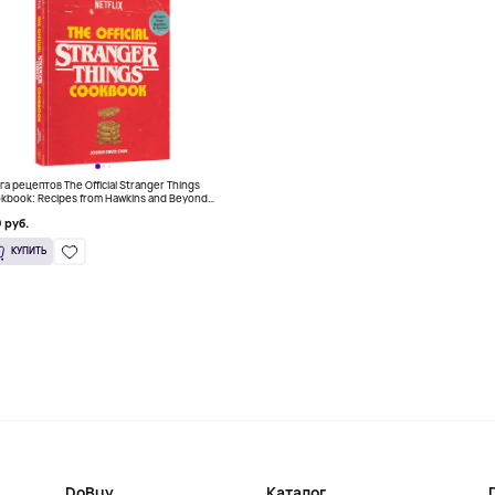
га рецептов The Official Stranger Things
kbook: Recipes from Hawkins and Beyond
 английском)
 руб.
КУПИТЬ
DoBuy
Каталог