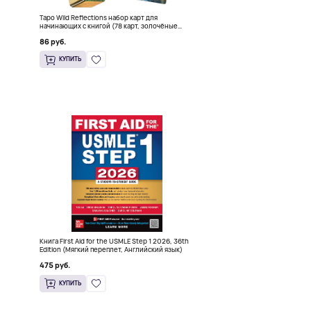
Таро Wild Reflections набор карт для
начинающих с книгой (78 карт, золочёные
края)
86 руб.
КУПИТЬ
Книга First Aid for the USMLE Step 1 2026, 36th
)
Edition (Мягкий переплет, Английский язык)
475 руб.
КУПИТЬ