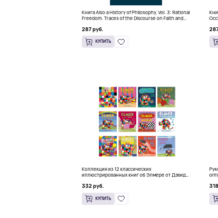
Книга Also a History of Philosophy, Vol. 3: Rational
Книг
Freedom. Traces of the Discourse on Faith and
Occ
Knowledge (Твердый переплет)
(Тв
287 руб.
287
КУПИТЬ
Коллекция из 12 классических
Рук
иллюстрированных книг об Элмере от Дэвида
опт
Макки
HFT
332 руб.
318
КУПИТЬ