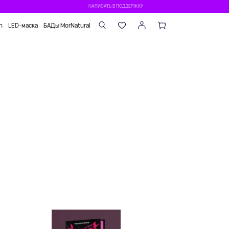
НАПИСАТЬ В ПОДДЕРЖКУ
n
LED-маска
БАДы MorNatural