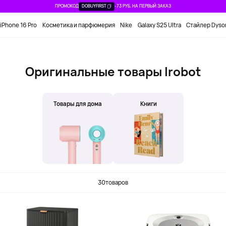
ПРОМОКОД
DOBUYFIRST
-73 РУБ. НА ПЕРВЫЙ ЗАКАЗ
iPhone 16 Pro
Косметика и парфюмерия
Nike
Galaxy S25 Ultra
Стайлер Dyso
Оригинальные товары Irobot
Товары для дома
Книги
30
товаров