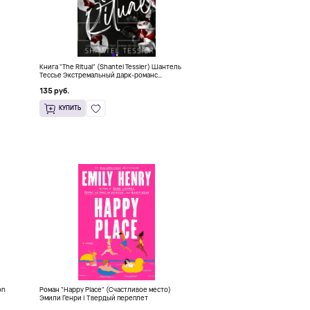
Книга "The Ritual" (Shantel Tessier) Шантель
Тессье Экстремальный дарк-романс
бестселлер (18+)
135 руб.
КУПИТЬ
on
Роман "Happy Place" (Счастливое место)
Эмили Генри | Твердый переплет