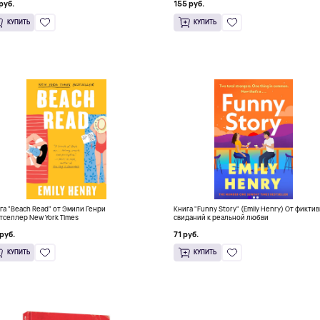
руб.
155 руб.
КУПИТЬ
КУПИТЬ
га "Beach Read" от Эмили Генри
Книга "Funny Story" (Emily Henry) От фикти
тселлер New York Times
свиданий к реальной любви
руб.
71 руб.
КУПИТЬ
КУПИТЬ