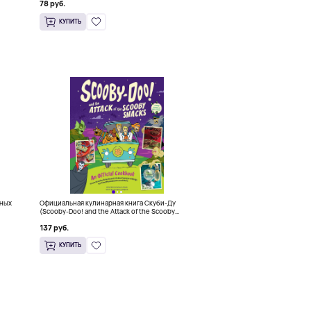
78 руб.
КУПИТЬ
вных
Официальная кулинарная книга Скуби-Ду
(Scooby-Doo! and the Attack of the Scooby
Snacks), Твердый переплет
137 руб.
КУПИТЬ