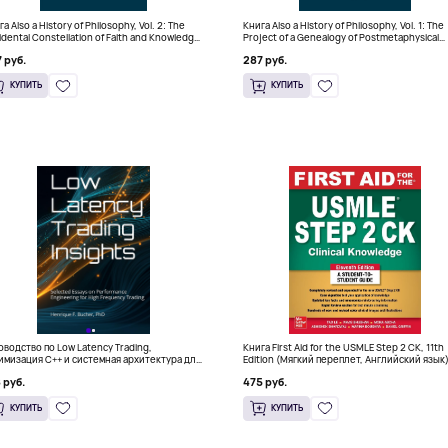
а Also a History of Philosophy, Vol. 2: The
Книга Also a History of Philosophy, Vol. 1: The
idental Constellation of Faith and Knowledge
Project of a Genealogy of Postmetaphysical
ердый переплет)
Thinking (Твердый переплет)
 руб.
287 руб.
КУПИТЬ
КУПИТЬ
оводство по Low Latency Trading,
Книга First Aid for the USMLE Step 2 CK, 11th
имизация C++ и системная архитектура для
Edition (Мягкий переплет, Английский язык
 руб.
475 руб.
КУПИТЬ
КУПИТЬ