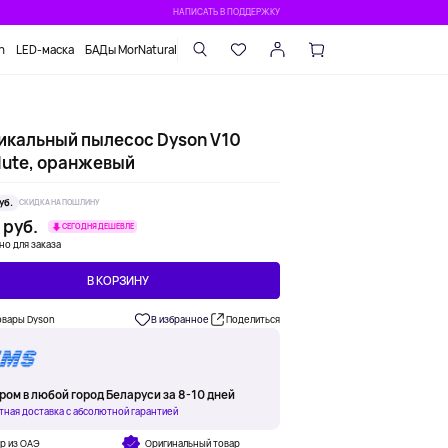
НАПИСАТЬ В ПОДДЕРЖКУ
n
LED-маска
БАДы MorNatural
икальный пылесос Dyson V10
lute, оранжевый
уб.
СКИДКА НА ПОШЛИНУ
 руб.
СЕГОДНЯ ДЕШЕВЛЕ
но для заказа
В КОРЗИНУ
овары Dyson
В избранное
Поделиться
ром в любой город Беларуси за 8-10 дней
тная доставка с абсолютной гарантией
р из ОАЭ
Оригинальный товар