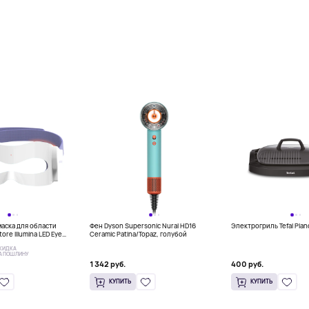
аска для области
Фен Dyson Supersonic Nural HD16
Электрогриль Tefal Pla
tore Illumina LED Eye
Ceramic Patina/Topaz, голубой
КИДКА
А ПОШЛИНУ
1 342 руб.
400 руб.
КУПИТЬ
КУПИТЬ