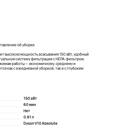
ставление об уборке
ет высокую мощность всасывания 150 аВт, удобный
туальную систему фильтрации с HEPA-фильтром.
жимам работы — экономичному, среднему и
ся как с ежедневной уборкой, так и с глубоким
150 аВт
60 мин
Нет
0.91 л
Dyson V10 Absolute