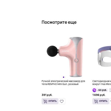
Посмотрите еще
Ручной электрический массажер для
Светодиодная м
тела RENPHO Mini Gun, розовый
вокруг глаз iRes
Mask
С
-50 руб.
Н
391 руб.
1 696 руб.
КУПИТЬ
КУПИТЬ