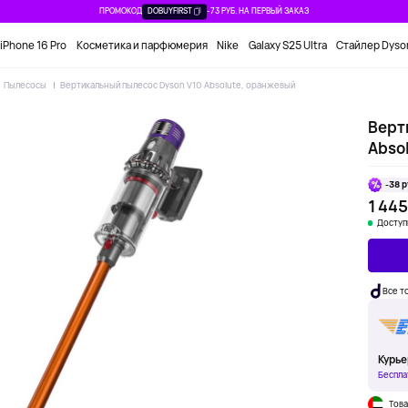
ПРОМОКОД
DOBUYFIRST
-73 РУБ. НА ПЕРВЫЙ ЗАКАЗ
iPhone 16 Pro
Косметика и парфюмерия
Nike
Galaxy S25 Ultra
Стайлер Dyso
Пылесосы
Вертикальный пылесос Dyson V10 Absolute, оранжевый
Верт
Abso
-38 р
1 445
Доступ
Все т
Курье
Беспла
Това