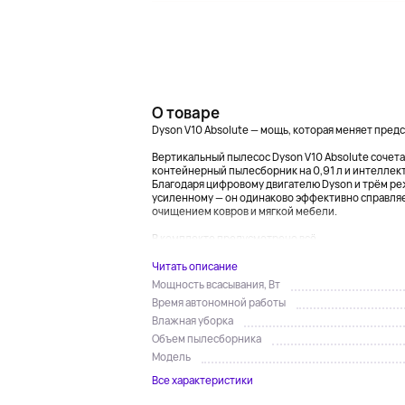
О товаре
Dyson V10 Absolute — мощь, которая меняет пред
Вертикальный пылесос Dyson V10 Absolute сочета
контейнерный пылесборник на 0,91 л и интеллек
Благодаря цифровому двигателю Dyson и трём ре
усиленному — он одинаково эффективно справляет
очищением ковров и мягкой мебели.
В комплекте предусмотрено всё...
Читать описание
Мощность всасывания, Вт
Время автономной работы
Влажная уборка
Объем пылесборника
Модель
Все характеристики