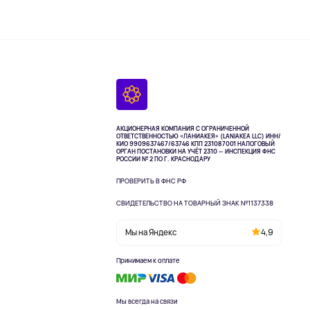
АКЦИОНЕРНАЯ КОМПАНИЯ С ОГРАНИЧЕННОЙ
ОТВЕТСТВЕННОСТЬЮ «ЛАНИАКЕЯ» (LANIAKEA LLC)
ИНН/
КИО 9909637467/63746 КПП 231087001
НАЛОГОВЫЙ
ОРГАН ПОСТАНОВКИ НА УЧЁТ 2310 — ИНСПЕКЦИЯ ФНС
РОССИИ № 2 ПО Г. КРАСНОДАРУ
ПРОВЕРИТЬ В ФНС РФ
СВИДЕТЕЛЬСТВО НА ТОВАРНЫЙ ЗНАК №1137338
Мы на Яндекс
4,9
Принимаем к оплате
Мы всегда на связи