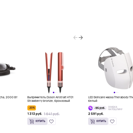
ncha, 2000 Вт
Выпрямитель Dyson Airstrait HT01
LED Skincare маска Therabody Th
Strawberry bronze, бронзовый
белый
СКИДКА
-20%
-95 руб.
НА ПОШЛИНУ
1 641 руб.
1 313 руб.
2 591 руб.
КУПИТЬ
КУПИТЬ