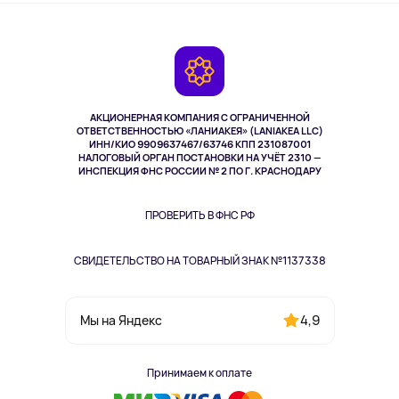
О сервисе
Планшеты
Доставка
Контакты
Игровые консоли
Гарантия
Камеры
Возврат
TV и мультимедиа
Музыка и звук
АКЦИОНЕРНАЯ КОМПАНИЯ С ОГРАНИЧЕННОЙ
Спорт
ОТВЕТСТВЕННОСТЬЮ «ЛАНИАКЕЯ» (LANIAKEA LLC)
ИНН/КИО 9909637467/63746 КПП 231087001
Здоровье
НАЛОГОВЫЙ ОРГАН ПОСТАНОВКИ НА УЧЁТ 2310 —
Здоровье питомцев
ИНСПЕКЦИЯ ФНС РОССИИ № 2 ПО Г. КРАСНОДАРУ
Книги
Одежда и аксессуары
ПРОВЕРИТЬ В ФНС РФ
СВИДЕТЕЛЬСТВО НА ТОВАРНЫЙ ЗНАК №1137338
4,9
Мы на Яндекс
Принимаем к оплате