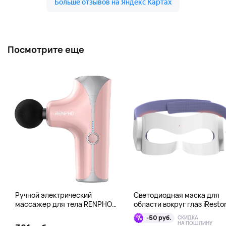
Посмотрите еще
Ручной электрический
Светодиодная маска для
массажер для тела RENPHO
области вокруг глаз iResto
Mini Gun, розовый
Illumina LED Eye Mask
-50 руб.
СКИДКА
НА ПОШЛИНУ