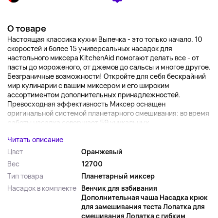
О товаре
Настоящая классика кухни Выпечка - это только начало. 10
скоростей и более 15 универсальных насадок для
настольного миксера KitchenAid помогают делать все - от
пасты до мороженого, от джемов до сальсы и многое другое.
Безграничные возможности! Откройте для себя бескрайний
мир кулинарии с вашим миксером и его широким
ассортиментом дополнительных принадлежностей.
Превосходная эффективность Миксер оснащен
оригинальной системой планетарного смешивания: во время
работы насадка совершает 59 уникальных...
Читать описание
Цвет
Оранжевый
Вес
12700
Тип товара
Планетарный миксер
Насадок в комплекте
Венчик для взбивания
Дополнительная чаша Насадка крюк
для замешивания теста Лопатка для
смешивания Лопатка с гибким