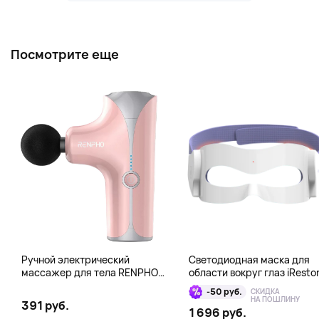
Посмотрите еще
Ручной электрический
Светодиодная маска для
массажер для тела RENPHO
области вокруг глаз iResto
Mini Gun, розовый
Illumina LED Eye Mask
-50 руб.
СКИДКА
НА ПОШЛИНУ
391 руб.
1 696 руб.