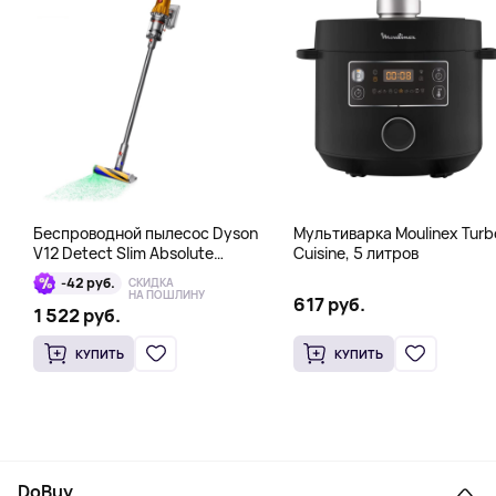
Беспроводной пылесос Dyson
Мультиварка Moulinex Turb
V12 Detect Slim Absolute
Cuisine, 5 литров
Yellow/Nickel, серый
-42 руб.
СКИДКА
НА ПОШЛИНУ
617 руб.
1 522 руб.
КУПИТЬ
КУПИТЬ
DoBuy