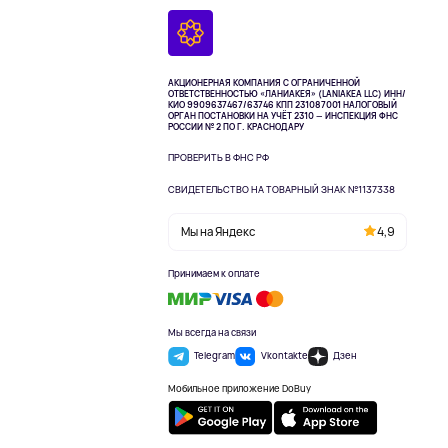
АКЦИОНЕРНАЯ КОМПАНИЯ С ОГРАНИЧЕННОЙ
ОТВЕТСТВЕННОСТЬЮ «ЛАНИАКЕЯ» (LANIAKEA LLC)
ИНН/
КИО 9909637467/63746 КПП 231087001
НАЛОГОВЫЙ
ОРГАН ПОСТАНОВКИ НА УЧЁТ 2310 — ИНСПЕКЦИЯ ФНС
РОССИИ № 2 ПО Г. КРАСНОДАРУ
ПРОВЕРИТЬ В ФНС РФ
СВИДЕТЕЛЬСТВО НА ТОВАРНЫЙ ЗНАК №1137338
Мы на Яндекс
4,9
Принимаем к оплате
Мы всегда на связи
Telegram
Vkontakte
Дзен
Мобильное приложение DoBuy