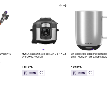
Dyson V10
Мультиварка Ninja Foodi MAX 9-в-1 7,5 л
Умная кружка с подогревом Emb
OP500ME, черный
Smart Mug 2 (414 мл), нержаве
сталь
У
1 111 руб.
499 руб.
КУПИТЬ
КУПИТЬ