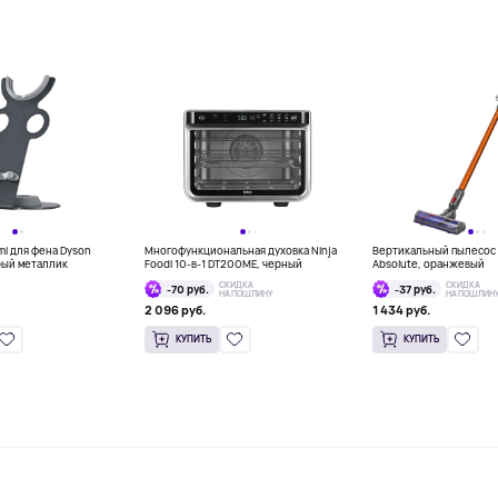
mi для фена Dyson
Многофункциональная духовка Ninja
Вертикальный пылесос 
рый металлик
Foodi 10-в-1 DT200ME, черный
Absolute, оранжевый
СКИДКА
СКИДКА
-70 руб.
-37 руб.
НА ПОШЛИНУ
НА ПОШЛИН
2 096 руб.
1 434 руб.
КУПИТЬ
КУПИТЬ