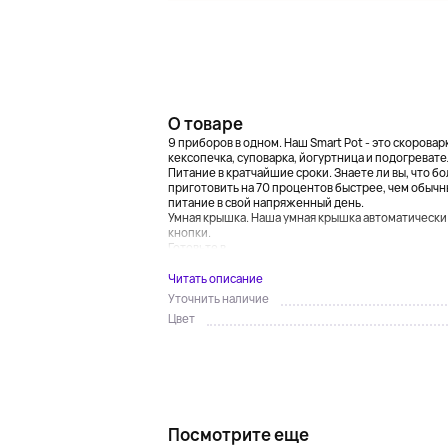
О товаре
9 приборов в одном. Наш Smart Pot - это скоровар
кексопечка, суповарка, йогуртница и подогревател
Питание в кратчайшие сроки. Знаете ли вы, что 
приготовить на 70 процентов быстрее, чем обыч
питание в свой напряженный день.
Умная крышка. Наша умная крышка автоматически
кнопки.
Готовьте в...
Читать описание
Уточнить наличие
Цвет
Посмотрите еще