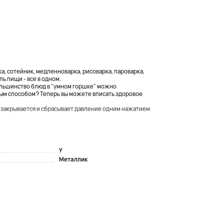
ка, сотейник, медленноварка, рисоварка, пароварка,
ь пищи - все в одном.
большинство блюд в "умном горшке" можно
ным способом? Теперь вы можете вписать здоровое
 закрывается и сбрасывает давление одним нажатием
y
Металлик