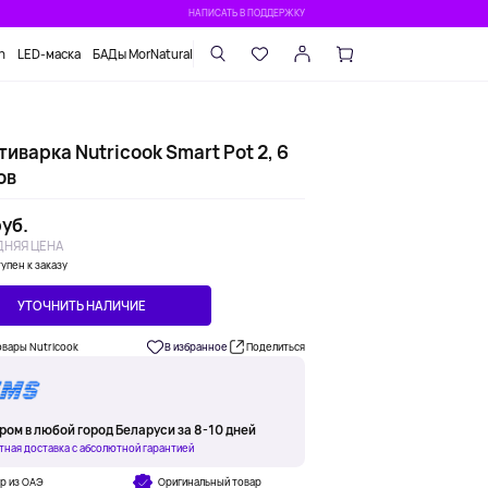
НАПИСАТЬ В ПОДДЕРЖКУ
n
LED-маска
БАДы MorNatural
иварка Nutricook Smart Pot 2, 6
ов
уб.
НЯЯ ЦЕНА
упен к заказу
УТОЧНИТЬ НАЛИЧИЕ
овары Nutricook
В избранное
Поделиться
ром в любой город Беларуси за 8-10 дней
тная доставка с абсолютной гарантией
р из ОАЭ
Оригинальный товар