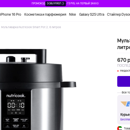
ПРОМОКОД
DOBUYFIRST
-73 РУБ. НА ПЕРВЫЙ ЗАКАЗ
iPhone 16 Pro
Косметика и парфюмерия
Nike
Galaxy S25 Ultra
Стайлер Dyso
Мультиварка Nutricook Smart Pot 2, 6 литров
Мульт
литр
670 р
ПОСЛЕД
Недост
Все т
Курье
Беспла
Това