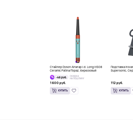
Стайлер Dyson Airwrap i.d. Long HS08
Подставка Irova
Ceramic Patina/Topaz, бирюзовый
Supersonic, Се
СКИДКА
-46 руб.
НА ПОШЛИНУ
1 600 руб.
112 руб.
КУПИТЬ
КУПИТЬ