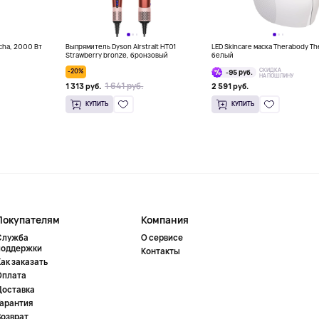
ncha, 2000 Вт
Выпрямитель Dyson Airstrait HT01
LED Skincare маска Therabody Th
Strawberry bronze, бронзовый
белый
СКИДКА
-20%
-95 руб.
НА ПОШЛИНУ
1 641 руб.
1 313 руб.
2 591 руб.
КУПИТЬ
КУПИТЬ
Покупателям
Компания
Служба
О сервисе
поддержки
Контакты
ак заказать
Оплата
Доставка
Гарантия
Возврат