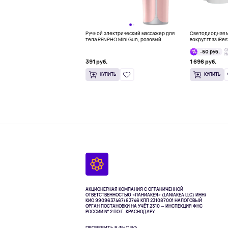
Ручной электрический массажер для
Светодиодная м
тела RENPHO Mini Gun, розовый
вокруг глаз iRes
Mask
С
-50 руб.
Н
391 руб.
1 696 руб.
КУПИТЬ
КУПИТЬ
АКЦИОНЕРНАЯ КОМПАНИЯ С ОГРАНИЧЕННОЙ
ОТВЕТСТВЕННОСТЬЮ «ЛАНИАКЕЯ» (LANIAKEA LLC)
ИНН/
КИО 9909637467/63746 КПП 231087001
НАЛОГОВЫЙ
ОРГАН ПОСТАНОВКИ НА УЧЁТ 2310 — ИНСПЕКЦИЯ ФНС
РОССИИ № 2 ПО Г. КРАСНОДАРУ
ПРОВЕРИТЬ В ФНС РФ