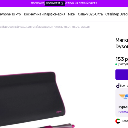
ПРОМОКОД
DOBUYFIRST
-73 РУБ. НА ПЕРВЫЙ ЗАКАЗ
iPhone 16 Pro
Косметика и парфюмерия
Nike
Galaxy S25 Ultra
Стайлер Dyso
кий дорожный чехол для стайлера Dyson Airwrap HS01, HS05, фуксия
Мягк
Dyson
153 р
Доступ
Все т
Курье
Беспла
Това