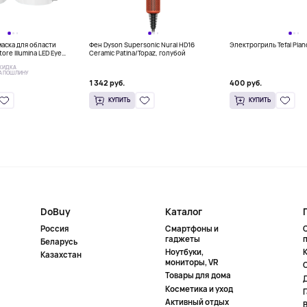
аска для области
Фен Dyson Supersonic Nural HD16
Электрогриль Tefal Pla
tore Illumina LED Eye
Ceramic Patina/Topaz, голубой
КИДКА
А ПОШЛИНУ
1 342 руб.
400 руб.
КУПИТЬ
КУПИТЬ
DoBuy
Каталог
Россия
Смартфоны и
гаджеты
Беларусь
Ноутбуки,
К
Казахстан
мониторы, VR
Товары для дома
Косметика и уход
Активный отдых