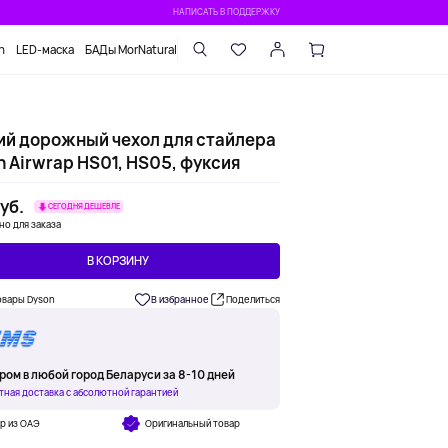
НАПИСАТЬ В ПОДДЕРЖКУ
n
LED-маска
БАДы MorNatural
ий дорожный чехол для стайлера
 Airwrap HS01, HS05, фуксия
уб.
СЕГОДНЯ ДЕШЕВЛЕ
но для заказа
В КОРЗИНУ
овары Dyson
В избранное
Поделиться
ром в любой город Беларуси за 8-10 дней
тная доставка с абсолютной гарантией
р из ОАЭ
Оригинальный товар