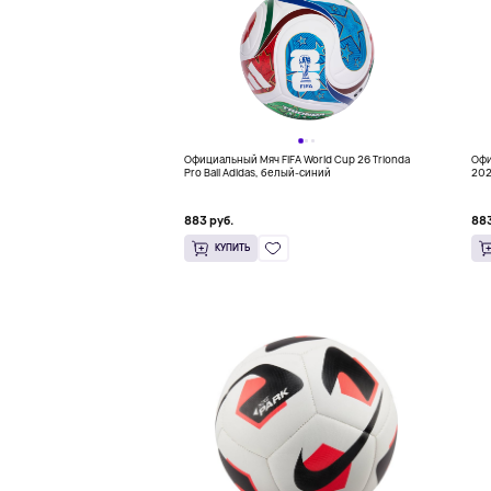
Официальный Мяч FIFA World Cup 26 Trionda
Офи
Pro Ball Adidas, белый-синий
202
FIN
883 руб.
883
КУПИТЬ