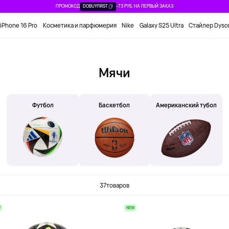
ПРОМОКОД
DOBUYFIRST
-73 РУБ. НА ПЕРВЫЙ ЗАКАЗ
iPhone 16 Pro
Косметика и парфюмерия
Nike
Galaxy S25 Ultra
Стайлер Dyso
Мячи
Футбол
Баскетбол
Американский тубол
37
товаров
W
NEW