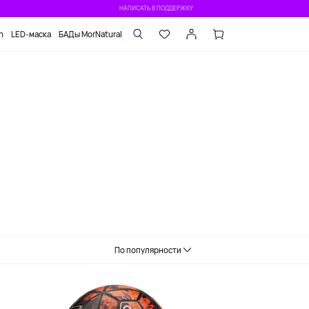
НАПИСАТЬ В ПОДДЕРЖКУ
n
LED-маска
БАДы MorNatural
По популярности