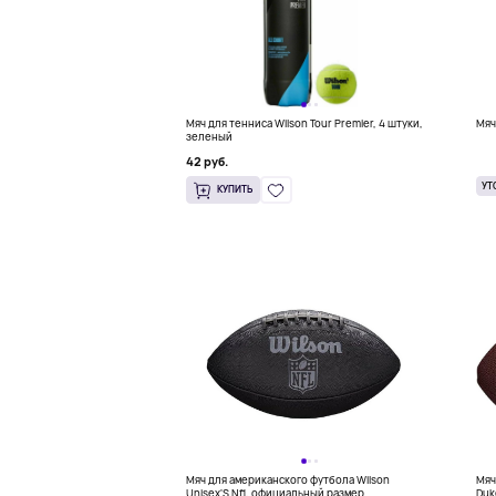
Мяч для тенниса Wilson Tour Premier, 4 штуки,
Мяч
зеленый
42 руб.
УТ
КУПИТЬ
Мяч для американского футбола Wilson
Мяч
Unisex'S Nfl, официальный размер
Duk