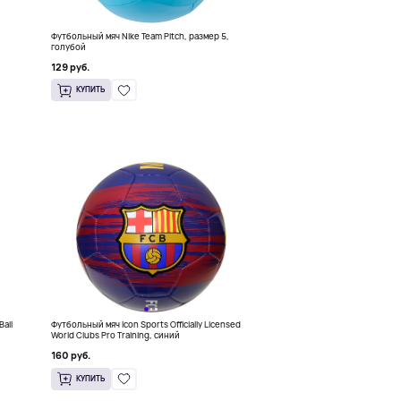
Футбольный мяч Nike Team Pitch, размер 5,
голубой
129 руб.
КУПИТЬ
all
Футбольный мяч Icon Sports Officially Licensed
World Clubs Pro Training, синий
160 руб.
КУПИТЬ