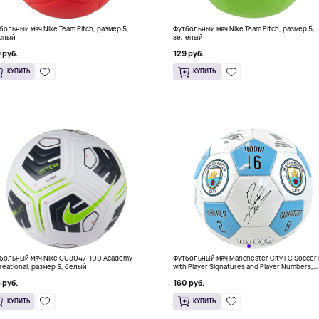
больный мяч Nike Team Pitch, размер 5,
Футбольный мяч Nike Team Pitch, размер 5,
сный
зеленый
 руб.
129 руб.
КУПИТЬ
КУПИТЬ
больный мяч Nike CU8047-100 Academy
Футбольный мяч Manchester City FC Soccer B
reational, размер 5, белый
with Player Signatures and Player Numbers,
размер 5, белый
 руб.
160 руб.
КУПИТЬ
КУПИТЬ