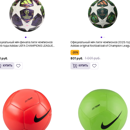
циальный мяч финала лиги чемпионов
Официальный мяч лиги чемпионов 2025 го
6 года Adidas UEFA CHAMPIONS LEAGUE
Adidas original football ball of Champion Leag
AL PRO BALL, темно-фиолетовый
UEFA, белый-зеленый
-20%
1 001 руб.
 руб.
801 руб.
КУПИТЬ
КУПИТЬ