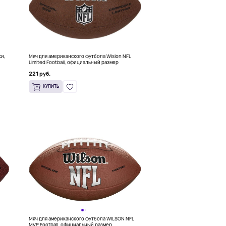
ки,
Мяч для американского футбола Wislon NFL
Limited Football, официальный размер
221 руб.
КУПИТЬ
Мяч для американского футбола WILSON NFL
MVP Football, официальный размер