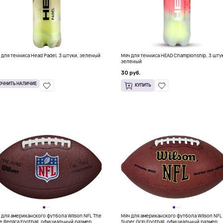
 для тенниса Head Padel, 3 штуки, зеленый
Мяч для тенниса HEAD Championship, 3 шту
зеленый
30 руб.
ОЧНИТЬ НАЛИЧИЕ
КУПИТЬ
 для американского футбола Wilson NFL The
Мяч для американского футбола Wilson NFL
e Replica Football, официальный размер
Super Grip Football, официальный размер