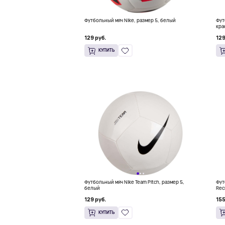
Футбольный мяч Nike, размер 5, белый
Фут
кра
129 руб.
129
КУПИТЬ
Футбольный мяч Nike Team Pitch, размер 5,
Фут
белый
Rec
129 руб.
155
КУПИТЬ