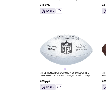
216 руб.
221
КУПИТЬ
Мяч для американского футбола WILSON NFL
Мяч
DUKE METALLIC EDITION, официальный размер
Pro
239 руб.
239
КУПИТЬ