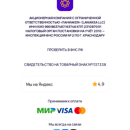
Возврат
TV и мультимедиа
Музыка и звук
АКЦИОНЕРНАЯ КОМПАНИЯ С ОГРАНИЧЕННОЙ
Спорт
ОТВЕТСТВЕННОСТЬЮ «ЛАНИАКЕЯ» (LANIAKEA LLC)
ИНН/КИО 9909637467/63746 КПП 231087001
Здоровье
НАЛОГОВЫЙ ОРГАН ПОСТАНОВКИ НА УЧЁТ 2310 —
Здоровье питомцев
ИНСПЕКЦИЯ ФНС РОССИИ № 2 ПО Г. КРАСНОДАРУ
Книги
Одежда и аксессуары
ПРОВЕРИТЬ В ФНС РФ
СВИДЕТЕЛЬСТВО НА ТОВАРНЫЙ ЗНАК №1137338
4,9
Мы на Яндекс
Принимаем к оплате
Мы всегда на связи