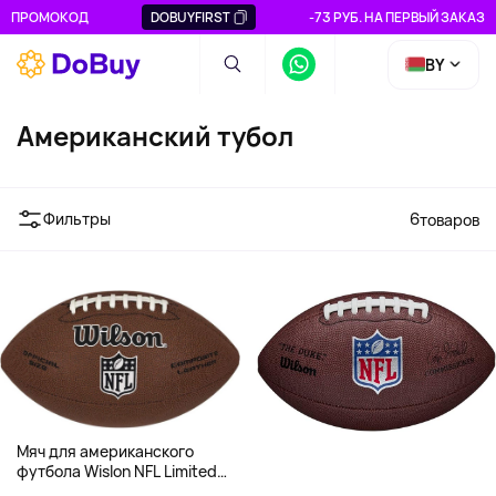
ПРОМОКОД
DOBUYFIRST
-73 РУБ. НА ПЕРВЫЙ ЗАКАЗ
BY
Американский тубол
Фильтры
6
товаров
Мяч для американского
футбола Wislon NFL Limited
Football, официальный