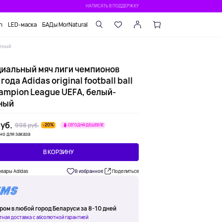
НАПИСАТЬ В ПОДДЕРЖКУ
n
LED-маска
БАДы MorNatural
леный
иальный мяч лиги чемпионов
года Adidas original football ball
hampion League UEFA, белый-
ный
уб.
998 руб.
-20%
СЕГОДНЯ ДЕШЕВЛЕ
но для заказа
В КОРЗИНУ
овары Adidas
В избранное
Поделиться
ром в любой город Беларуси за 8-10 дней
тная доставка с абсолютной гарантией