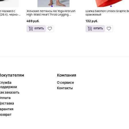
e Hayward с
Женские леггинсы Alo Yoga Airbrush
Шапка Salomon Unisex Graphic B
26 л), черно-
High-Waist Heart Throb Legging,
оранжевый
розовый
469 руб.
132 руб.
КУПИТЬ
КУПИТЬ
Покупателям
Компания
Служба
О сервисе
поддержки
Контакты
ак заказать
Оплата
Доставка
Гарантия
Возврат