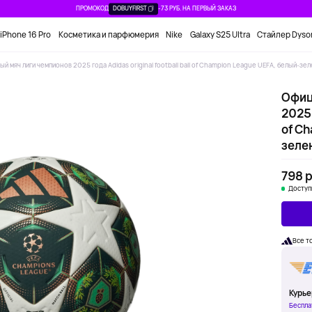
ПРОМОКОД
DOBUYFIRST
-73 РУБ. НА ПЕРВЫЙ ЗАКАЗ
iPhone 16 Pro
Косметика и парфюмерия
Nike
Galaxy S25 Ultra
Стайлер Dyso
й мяч лиги чемпионов 2025 года Adidas original football ball of Champion League UEFA, белый-зе
Офиц
2025 
of C
зеле
798 р
Доступ
Все т
Курье
Беспла