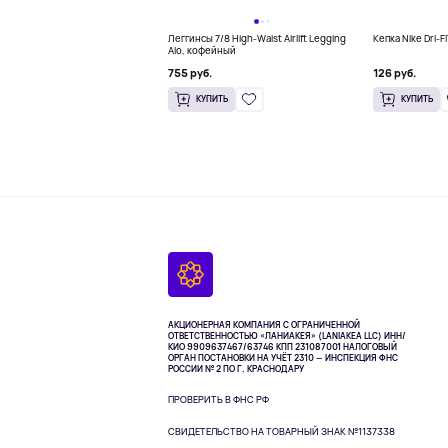
Леггинсы 7/8 High-Waist Airlift Legging
Кепка Nike Dri-F
Alo, кофейный
755 руб.
126 руб.
КУПИТЬ
КУПИТЬ
АКЦИОНЕРНАЯ КОМПАНИЯ С ОГРАНИЧЕННОЙ
ОТВЕТСТВЕННОСТЬЮ «ЛАНИАКЕЯ» (LANIAKEA LLC)
ИНН/
КИО 9909637467/63746 КПП 231087001
НАЛОГОВЫЙ
ОРГАН ПОСТАНОВКИ НА УЧЁТ 2310 — ИНСПЕКЦИЯ ФНС
РОССИИ № 2 ПО Г. КРАСНОДАРУ
ПРОВЕРИТЬ В ФНС РФ
СВИДЕТЕЛЬСТВО НА ТОВАРНЫЙ ЗНАК №1137338