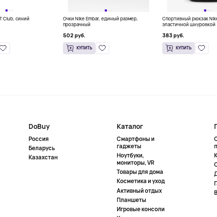
IT Club, синий
Очки Nike Embar, единый размер,
Спортивный рюкзак Nik
прозрачный
эластичной шнуровкой (
белый
502 руб.
383 руб.
КУПИТЬ
КУПИТЬ
DoBuy
Каталог
Россия
Смартфоны и
гаджеты
Беларусь
Ноутбуки,
К
Казахстан
мониторы, VR
Товары для дома
Косметика и уход
Активный отдых
Планшеты
Игровые консоли