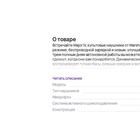
О товаре
Встречайте Major IV, культовые наушники от Mars
режиме, беспроводной зарядкой и новым, улучш
трем полным дням автономной работы вы можете 
сдохнут, когда они вам понадобятся. Динамическ
воспроизводят гулкие басы, ровные средние и ве
непревзойденное звучание, которо...
Читать описание
Модель
Тип наушников
Микрофон
Система активного шумоподавления
Конструкция