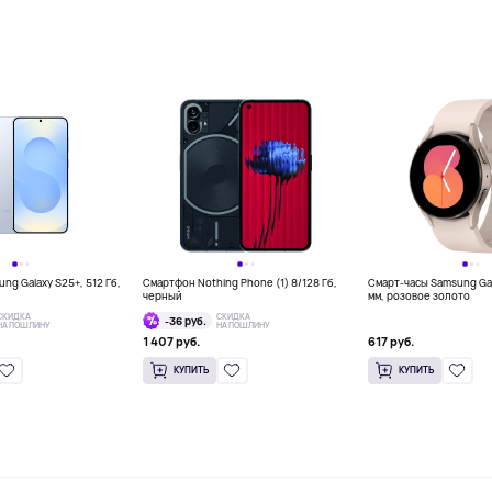
g Galaxy S25+, 512 Гб,
Смартфон Nothing Phone (1) 8/128 Гб,
Смарт-часы Samsung Ga
черный
мм, розовое золото
СКИДКА
СКИДКА
-36 руб.
НА ПОШЛИНУ
НА ПОШЛИНУ
1 407 руб.
617 руб.
КУПИТЬ
КУПИТЬ