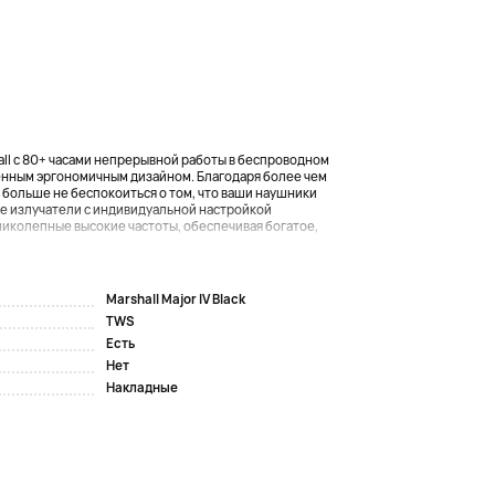
hall с 80+ часами непрерывной работы в беспроводном
енным эргономичным дизайном. Благодаря более чем
больше не беспокоиться о том, что ваши наушники
ие излучатели с индивидуальной настройкой
ликолепные высокие частоты, обеспечивая богатое,
Marshall Major IV Black
TWS
Есть
Нет
Накладные