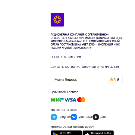
АКЦИОНЕРНАЯ КОМПАНИЯ С ОГРАНИЧЕННОЙ
ОТВЕТСТВЕННОСТЬЮ «ЛАНИАКЕЯ» (LANIAKEA LLC)
ИНН/
КИО 9909637467/63746 КПП 231087001
НАЛОГОВЫЙ
ОРГАН ПОСТАНОВКИ НА УЧЁТ 2310 — ИНСПЕКЦИЯ ФНС
РОССИИ № 2 ПО Г. КРАСНОДАРУ
ПРОВЕРИТЬ В ФНС РФ
СВИДЕТЕЛЬСТВО НА ТОВАРНЫЙ ЗНАК №1137338
Мы на Яндекс
4,9
Принимаем к оплате
Мы всегда на связи
Telegram
Vkontakte
Дзен
Мобильное приложение DoBuy