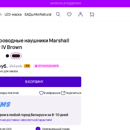
НАПИСАТЬ В ПОДДЕРЖКУ
n
LED-маска
БАДы MorNatural
роводные наушники Marshall
 IV Brown
уб.
253 руб.
-5%
СЕГОДНЯ ДЕШЕВЛЕ
но для заказа
В КОРЗИНУ
овары Marshall
В избранное
Поделиться
ром в любой город Беларуси за 8-10 дней
тная доставка с абсолютной гарантией
р из ОАЭ
Оригинальный товар