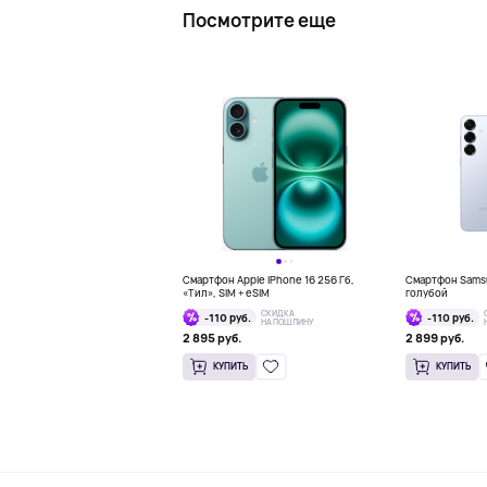
Посмотрите еще
Смартфон Apple iPhone 16 256 Гб,
Смартфон Samsun
«Тил», SIM + eSIM
голубой
СКИДКА
-110 руб.
-110 руб.
НА ПОШЛИНУ
2 895 руб.
2 899 руб.
КУПИТЬ
КУПИТЬ