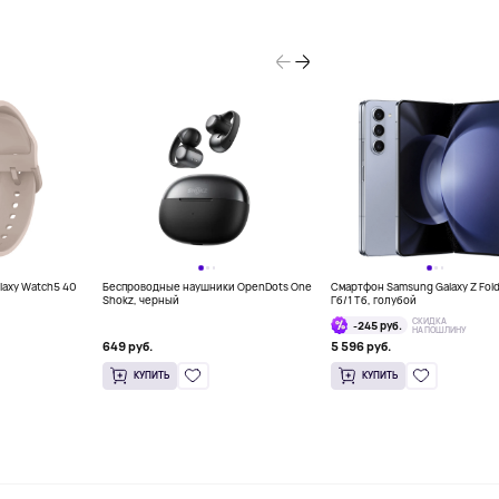
laxy Watch5 40
Беспроводные наушники OpenDots One
Смартфон Samsung Galaxy Z Fold
Shokz, черный
Гб/1 Тб, голубой
СКИДКА
-245 руб.
НА ПОШЛИНУ
649 руб.
5 596 руб.
КУПИТЬ
КУПИТЬ