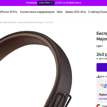
ПРОМОКОД
DOBUYFIRST
-73 РУБ. НА ПЕРВЫЙ ЗАКАЗ
iPhone 16 Pro
Косметика и парфюмерия
Nike
Galaxy S25 Ultra
Стайлер Dyso
Беспроводные наушники Marshall Major IV Brown
Бесп
Major
Цвет
240 р
Доступ
Все т
Курье
Беспла
Това