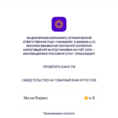
Активный отдых
Оплата
О сервисе
Планшеты
Доставка
Контакты
Игровые консоли
Гарантия
Камеры
Возврат
TV и мультимедиа
Музыка и звук
АКЦИОНЕРНАЯ КОМПАНИЯ С ОГРАНИЧЕННОЙ
Спорт
ОТВЕТСТВЕННОСТЬЮ «ЛАНИАКЕЯ» (LANIAKEA LLC)
ИНН/КИО 9909637467/63746 КПП 231087001
Здоровье
НАЛОГОВЫЙ ОРГАН ПОСТАНОВКИ НА УЧЁТ 2310 —
Здоровье питомцев
ИНСПЕКЦИЯ ФНС РОССИИ № 2 ПО Г. КРАСНОДАРУ
Книги
Одежда и аксессуары
ПРОВЕРИТЬ В ФНС РФ
СВИДЕТЕЛЬСТВО НА ТОВАРНЫЙ ЗНАК №1137338
4,9
Мы на Яндекс
Принимаем к оплате