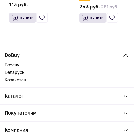
113 руб.
253 руб.
281 руб.
КУПИТЬ
КУПИТЬ
DoBuy
Россия
Беларусь
Казахстан
Каталог
Смартфоны и гаджеты
Покупателям
Ноутбуки, мониторы, VR
Товары для дома
Служба поддержки
Косметика и уход
Компания
Как заказать