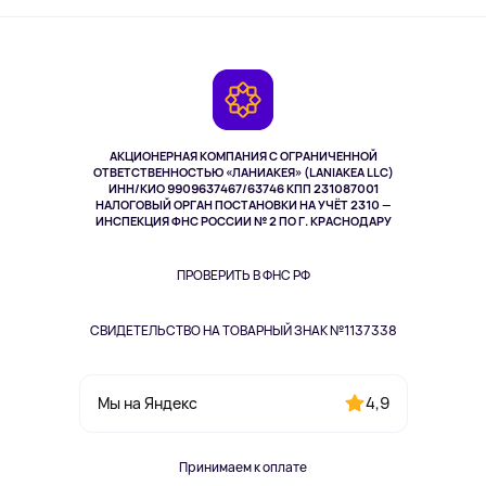
Активный отдых
Оплата
О сервисе
Планшеты
Доставка
Контакты
Игровые консоли
Гарантия
Камеры
Возврат
TV и мультимедиа
Музыка и звук
АКЦИОНЕРНАЯ КОМПАНИЯ С ОГРАНИЧЕННОЙ
Спорт
ОТВЕТСТВЕННОСТЬЮ «ЛАНИАКЕЯ» (LANIAKEA LLC)
ИНН/КИО 9909637467/63746 КПП 231087001
Здоровье
НАЛОГОВЫЙ ОРГАН ПОСТАНОВКИ НА УЧЁТ 2310 —
Здоровье питомцев
ИНСПЕКЦИЯ ФНС РОССИИ № 2 ПО Г. КРАСНОДАРУ
Книги
Одежда и аксессуары
ПРОВЕРИТЬ В ФНС РФ
СВИДЕТЕЛЬСТВО НА ТОВАРНЫЙ ЗНАК №1137338
4,9
Мы на Яндекс
Принимаем к оплате