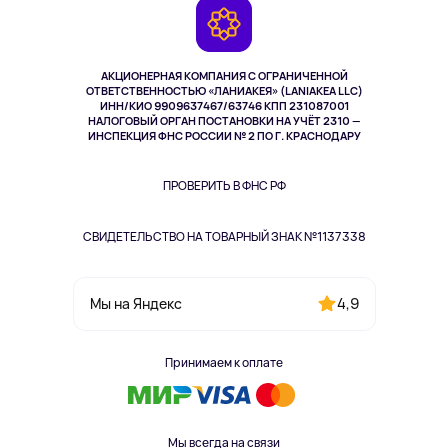
Камеры
Возврат
TV и мультимедиа
Музыка и звук
АКЦИОНЕРНАЯ КОМПАНИЯ С ОГРАНИЧЕННОЙ
Спорт
ОТВЕТСТВЕННОСТЬЮ «ЛАНИАКЕЯ» (LANIAKEA LLC)
ИНН/КИО 9909637467/63746 КПП 231087001
Здоровье
НАЛОГОВЫЙ ОРГАН ПОСТАНОВКИ НА УЧЁТ 2310 —
Здоровье питомцев
ИНСПЕКЦИЯ ФНС РОССИИ № 2 ПО Г. КРАСНОДАРУ
Книги
Одежда и аксессуары
ПРОВЕРИТЬ В ФНС РФ
СВИДЕТЕЛЬСТВО НА ТОВАРНЫЙ ЗНАК №1137338
4,9
Мы на Яндекс
Принимаем к оплате
Мы всегда на связи