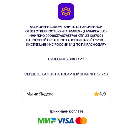
Игровые консоли
Гарантия
Камеры
Возврат
TV и мультимедиа
Музыка и звук
АКЦИОНЕРНАЯ КОМПАНИЯ С ОГРАНИЧЕННОЙ
Спорт
ОТВЕТСТВЕННОСТЬЮ «ЛАНИАКЕЯ» (LANIAKEA LLC)
ИНН/КИО 9909637467/63746 КПП 231087001
Здоровье
НАЛОГОВЫЙ ОРГАН ПОСТАНОВКИ НА УЧЁТ 2310 —
Здоровье питомцев
ИНСПЕКЦИЯ ФНС РОССИИ № 2 ПО Г. КРАСНОДАРУ
Книги
Одежда и аксессуары
ПРОВЕРИТЬ В ФНС РФ
СВИДЕТЕЛЬСТВО НА ТОВАРНЫЙ ЗНАК №1137338
4,9
Мы на Яндекс
Принимаем к оплате