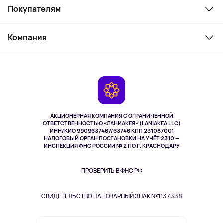
Покупателям
Ноутбуки, мониторы, VR
Товары для дома
Служба поддержки
Косметика и уход
Компания
Как заказать
Активный отдых
Оплата
О сервисе
Планшеты
Доставка
Контакты
Игровые консоли
Гарантия
Камеры
Возврат
TV и мультимедиа
Музыка и звук
АКЦИОНЕРНАЯ КОМПАНИЯ С ОГРАНИЧЕННОЙ
Спорт
ОТВЕТСТВЕННОСТЬЮ «ЛАНИАКЕЯ» (LANIAKEA LLC)
ИНН/КИО 9909637467/63746 КПП 231087001
Здоровье
НАЛОГОВЫЙ ОРГАН ПОСТАНОВКИ НА УЧЁТ 2310 —
Здоровье питомцев
ИНСПЕКЦИЯ ФНС РОССИИ № 2 ПО Г. КРАСНОДАРУ
Книги
Одежда и аксессуары
ПРОВЕРИТЬ В ФНС РФ
СВИДЕТЕЛЬСТВО НА ТОВАРНЫЙ ЗНАК №1137338