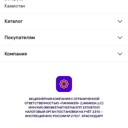
Казахстан
Каталог
Смартфоны и гаджеты
Покупателям
Ноутбуки, мониторы, VR
Товары для дома
Служба поддержки
Косметика и уход
Компания
Как заказать
Активный отдых
Оплата
О сервисе
Планшеты
Доставка
Контакты
Игровые консоли
Гарантия
Камеры
Возврат
TV и мультимедиа
Музыка и звук
АКЦИОНЕРНАЯ КОМПАНИЯ С ОГРАНИЧЕННОЙ
Спорт
ОТВЕТСТВЕННОСТЬЮ «ЛАНИАКЕЯ» (LANIAKEA LLC)
ИНН/КИО 9909637467/63746 КПП 231087001
Здоровье
НАЛОГОВЫЙ ОРГАН ПОСТАНОВКИ НА УЧЁТ 2310 —
Здоровье питомцев
ИНСПЕКЦИЯ ФНС РОССИИ № 2 ПО Г. КРАСНОДАРУ
Книги