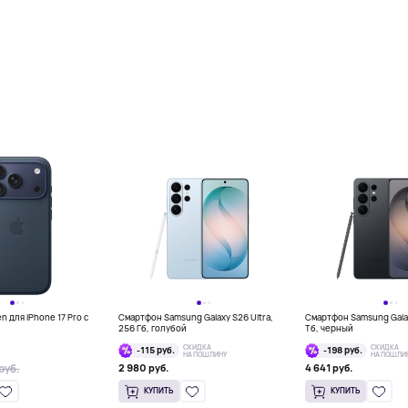
 для iPhone 17 Pro с
Смартфон Samsung Galaxy S26 Ultra,
Смартфон Samsung Galaxy
256 Гб, голубой
Тб, черный
СКИДКА
СКИДКА
-115 руб.
-198 руб.
НА ПОШЛИНУ
НА ПОШЛИ
руб.
2 980 руб.
4 641 руб.
КУПИТЬ
КУПИТЬ