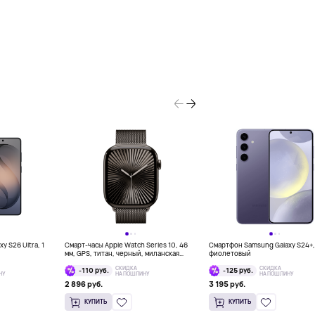
 S26 Ultra, 1
Смарт-часы Apple Watch Series 10, 46
Смартфон Samsung Galaxy S24+,
мм, GPS, титан, черный, миланская
фиолетовый
петля
СКИДКА
СКИДКА
-110 руб.
-125 руб.
НУ
НА ПОШЛИНУ
НА ПОШЛИНУ
2 896 руб.
3 195 руб.
КУПИТЬ
КУПИТЬ