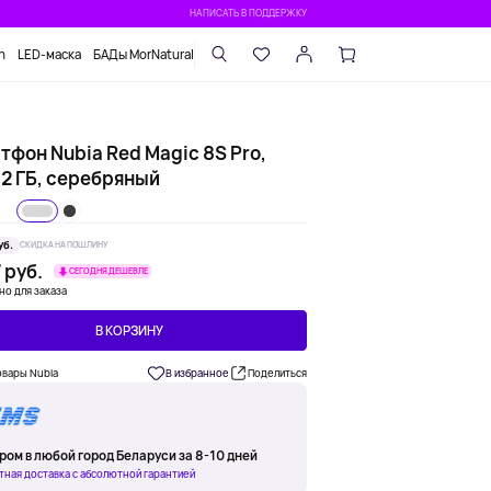
НАПИСАТЬ В ПОДДЕРЖКУ
n
LED-маска
БАДы MorNatural
тфон Nubia Red Magic 8S Pro,
12 ГБ, серебряный
уб.
СКИДКА НА ПОШЛИНУ
 руб.
СЕГОДНЯ ДЕШЕВЛЕ
но для заказа
В КОРЗИНУ
овары Nubia
В избранное
Поделиться
ром в любой город Беларуси за 8-10 дней
тная доставка с абсолютной гарантией