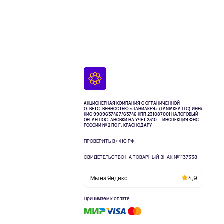
АКЦИОНЕРНАЯ КОМПАНИЯ С ОГРАНИЧЕННОЙ
ОТВЕТСТВЕННОСТЬЮ «ЛАНИАКЕЯ» (LANIAKEA LLC)
ИНН/
КИО 9909637467/63746 КПП 231087001
НАЛОГОВЫЙ
ОРГАН ПОСТАНОВКИ НА УЧЁТ 2310 — ИНСПЕКЦИЯ ФНС
РОССИИ № 2 ПО Г. КРАСНОДАРУ
ПРОВЕРИТЬ В ФНС РФ
СВИДЕТЕЛЬСТВО НА ТОВАРНЫЙ ЗНАК №1137338
Мы на Яндекс
4,9
Принимаем к оплате