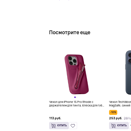
Посмотрите еще
Чехол для iPhone 15 Pro Rhode с
Чехол TechWoven
держателем для тинта, блеска для губ,
MagSafe, синий
фуксия
-10%
281 
113 руб.
253 руб.
КУПИТЬ
КУПИТЬ