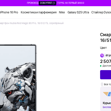
ПРОМОКОД
DOBUYFIRST
-73 РУБ. НА ПЕРВЫЙ ЗАКАЗ
iPhone 16 Pro
Косметика и парфюмерия
Nike
Galaxy S25 Ultra
Стайлер Dyso
мартфон Nubia Red Magic 8S Pro, 16/512 ГБ, серебряный
Смар
16/5
Цвет
-91 р
2 507
Доступ
Все т
Курье
Беспла