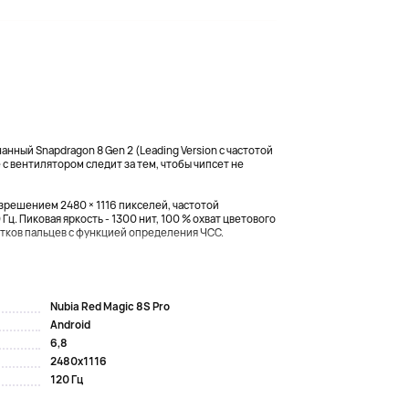
нанный Snapdragon 8 Gen 2 (Leading Version с частотой
с вентилятором следит за тем, чтобы чипсет не
решением 2480 × 1116 пикселей, частотой
Гц. Пиковая яркость - 1300 нит, 100 % охват цветового
атков пальцев с функцией определения ЧСС.
Nubia Red Magic 8S Pro
Android
6,8
2480x1116
120 Гц