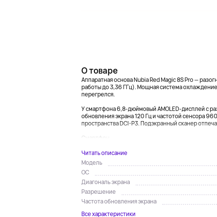
О товаре
Аппаратная основа Nubia Red Magic 8S Pro — разог
работы до 3,36 ГГц). Мощная система охлаждение 
перегрелся.
У смартфона 6,8-дюймовый AMOLED-дисплей с раз
обновления экрана 120 Гц и частотой сенсора 960 
пространства DCI-P3. Подэкранный сканер отпеч
Смартфон...
Читать описание
Модель
ОС
Диагональ экрана
Разрешение
Частота обновления экрана
Все характеристики