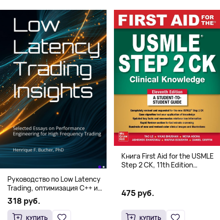
Книга First Aid for the USMLE
Step 2 CK, 11th Edition
(Мягкий переплет,
Руководство по Low Latency
Английский язык)
Trading, оптимизация C++ и
475 руб.
системная архитектура для
318 руб.
HFT
КУПИТЬ
КУПИТЬ