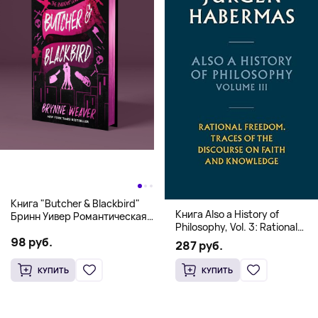
Книга "Butcher & Blackbird"
Книга Also a History of
Бринн Уивер Романтическая
Philosophy, Vol. 3: Rational
комедия о серийных убийцах
Freedom. Traces of the
98 руб.
(18+)
287 руб.
Discourse on Faith and
Knowledge (Твердый
КУПИТЬ
КУПИТЬ
переплет)