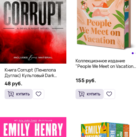
Коллекционное издание
"People We Meet on Vacation"
Книга Corrupt (Пенелопа
(Эмили Генри) Deluxe
Дуглас) Культовый Dark
Hardcover
155 руб.
Romance бестселлер (18+)
48 руб.
КУПИТЬ
КУПИТЬ