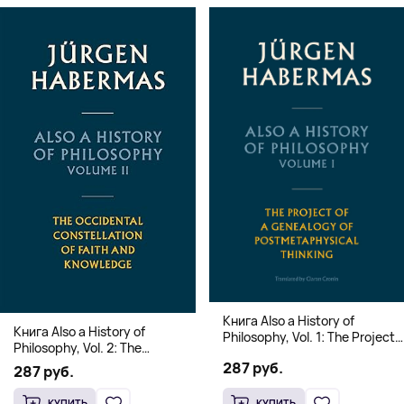
Книга Also a History of
Книга Also a History of
Philosophy, Vol. 1: The Project
Philosophy, Vol. 2: The
of a Genealogy of
Occidental Constellation of
287 руб.
Postmetaphysical Thinking
287 руб.
Faith and Knowledge
(Твердый переплет)
(Твердый переплет)
КУПИТЬ
КУПИТЬ