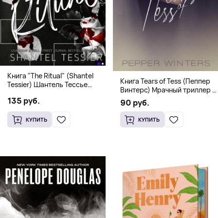
Книга "The Ritual" (Shantel
Книга Tears of Tess (Пеппер
Tessier) Шантель Тессье
Винтерс) Мрачный триллер о
Экстремальный дарк-
выживании и страсти (18+)
135 руб.
романс бестселлер (18+)
90 руб.
КУПИТЬ
КУПИТЬ