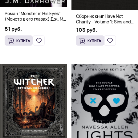
Роман "Monster in His Eyes"
Сборник книг Have Not
(Монстр в его глазах) Дж. М.
Charity - Volume 1: Sins and
Дарховер | Mafia Romance
Volume 2: Virtues
51 руб.
103 руб.
18+
КУПИТЬ
КУПИТЬ