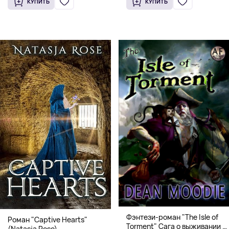
КУПИТЬ
КУПИТЬ
Фэнтези-роман "The Isle of
Роман "Captive Hearts"
Torment" Сага о выживании и
(Natasja Rose)