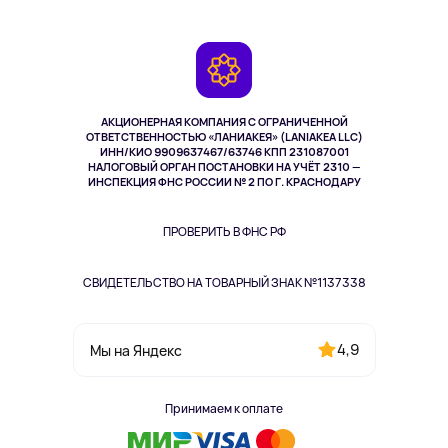
Планшеты
Доставка
Контакты
Игровые консоли
Гарантия
Камеры
Возврат
TV и мультимедиа
Музыка и звук
АКЦИОНЕРНАЯ КОМПАНИЯ С ОГРАНИЧЕННОЙ
Спорт
ОТВЕТСТВЕННОСТЬЮ «ЛАНИАКЕЯ» (LANIAKEA LLC)
ИНН/КИО 9909637467/63746 КПП 231087001
Здоровье
НАЛОГОВЫЙ ОРГАН ПОСТАНОВКИ НА УЧЁТ 2310 —
Здоровье питомцев
ИНСПЕКЦИЯ ФНС РОССИИ № 2 ПО Г. КРАСНОДАРУ
Книги
Одежда и аксессуары
ПРОВЕРИТЬ В ФНС РФ
СВИДЕТЕЛЬСТВО НА ТОВАРНЫЙ ЗНАК №1137338
4,9
Мы на Яндекс
Принимаем к оплате