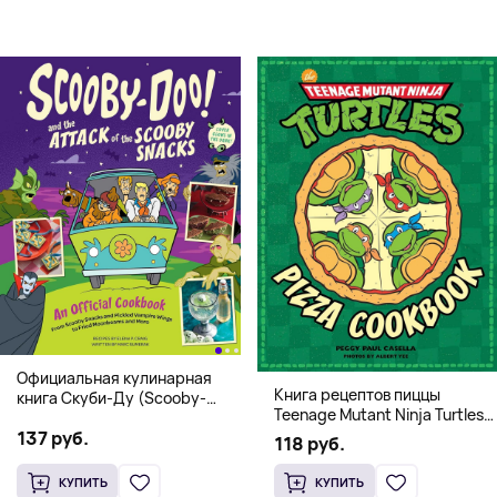
Официальная кулинарная
Книга рецептов пиццы
книга Скуби-Ду (Scooby-
Teenage Mutant Ninja Turtles
Doo! and the Attack of the
Pizza Cookbook (На
137 руб.
Scooby Snacks), Твердый
118 руб.
английском)
переплет
КУПИТЬ
КУПИТЬ