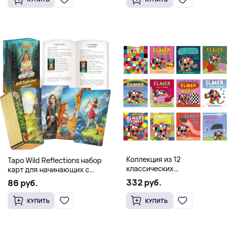
Коллекция из 12
Таро Wild Reflections набор
классических
карт для начинающих с
иллюстрированных книг об
книгой (78 карт, золочёные
332 руб.
86 руб.
Элмере от Дэвида Макки
края)
КУПИТЬ
КУПИТЬ