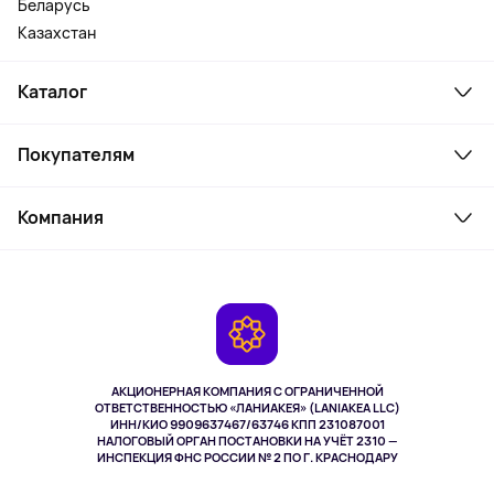
Беларусь
Казахстан
Каталог
Смартфоны и гаджеты
Покупателям
Ноутбуки, мониторы, VR
Товары для дома
Служба поддержки
Косметика и уход
Компания
Как заказать
Активный отдых
Оплата
О сервисе
Планшеты
Доставка
Контакты
Игровые консоли
Гарантия
Камеры
Возврат
TV и мультимедиа
Музыка и звук
АКЦИОНЕРНАЯ КОМПАНИЯ С ОГРАНИЧЕННОЙ
Спорт
ОТВЕТСТВЕННОСТЬЮ «ЛАНИАКЕЯ» (LANIAKEA LLC)
ИНН/КИО 9909637467/63746 КПП 231087001
Здоровье
НАЛОГОВЫЙ ОРГАН ПОСТАНОВКИ НА УЧЁТ 2310 —
Здоровье питомцев
ИНСПЕКЦИЯ ФНС РОССИИ № 2 ПО Г. КРАСНОДАРУ
Книги