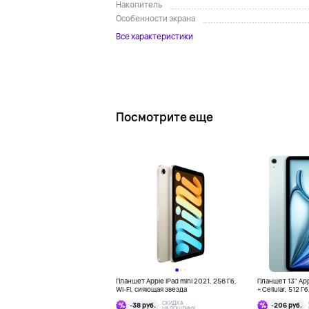
Накопитель
Особенности экрана
Все характеристики
Посмотрите еще
Планшет Apple iPad mini 2021, 256 Гб,
Планшет 13" Appl
Wi-Fi, сияющая звезда
+ Cellular, 512 Г
СКИДКА
-38 руб.
-206 руб.
НА ПОШЛИНУ