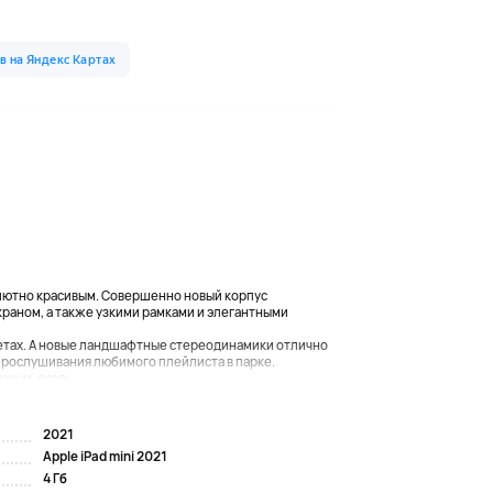
олютно красивым. Совершенно новый корпус
краном, а также узкими рамками и элегантными
ветах. А новые ландшафтные стереодинамики отлично
 прослушивания любимого плейлиста в парке.
щным, сколь...
2021
Apple iPad mini 2021
4 Гб