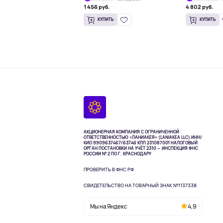
1 456 руб.
4 802 руб.
КУПИТЬ
КУПИТЬ
АКЦИОНЕРНАЯ КОМПАНИЯ С ОГРАНИЧЕННОЙ
ОТВЕТСТВЕННОСТЬЮ «ЛАНИАКЕЯ» (LANIAKEA LLC)
ИНН/
КИО 9909637467/63746 КПП 231087001
НАЛОГОВЫЙ
ОРГАН ПОСТАНОВКИ НА УЧЁТ 2310 — ИНСПЕКЦИЯ ФНС
РОССИИ № 2 ПО Г. КРАСНОДАРУ
ПРОВЕРИТЬ В ФНС РФ
СВИДЕТЕЛЬСТВО НА ТОВАРНЫЙ ЗНАК №1137338
Мы на Яндекс
4,9