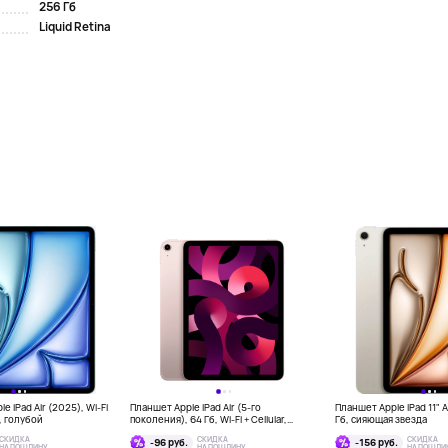
256 Гб
Liquid Retina
e iPad Air (2025), Wi-Fi
Планшет Apple iPad Air (5-го
Планшет Apple iPad 11" Ai
б, голубой
поколения), 64 Гб, Wi-Fi + Cellular,
Гб, сияющая звезда
розовый
СКИДКА
СКИДКА
СКИДКА
-96 руб.
-156 руб.
НА ПОШЛИНУ
НА ПОШЛИНУ
НА ПОШЛИ