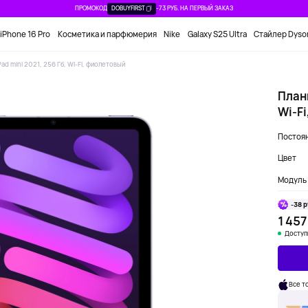
ПРОМОКОД
DOBUYFIRST
-73 РУБ. НА ПЕРВЫЙ ЗАКАЗ
iPhone 16 Pro
Косметика и парфюмерия
Nike
Galaxy S25 Ultra
Стайлер Dyso
ad mini 2021, 256 Гб, Wi-Fi, фиолетовый
Планш
Wi-F
Постоян
Цвет
Модуль 
-38 р
1 457
Доступ
Все т