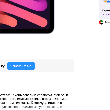
Курье
Беспла
Това