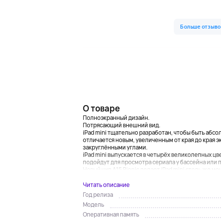
О товаре
Полноэкранный дизайн.
Потрясающий внешний вид.
iPad mini тщательно разработан, чтобы быть абс
отличается новым, увеличенным от края до края э
закруглёнными углами.
iPad mini выпускается в четырёх великолепных ц
подойдут для просмотра сериала у бассейна или
Новый чип A15 Bionic делает iPad mini столь же мо
Читать описание
Год релиза
Модель
Оперативная память