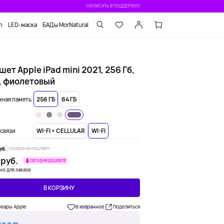
НАПИСАТЬ В ПОДДЕРЖКУ
n
LED-маска
БАДы MorNatural
ет Apple iPad mini 2021, 256 Гб,
i, фиолетовый
ная память
256 ГБ
64 ГБ
связи
WI-FI + CELLULAR
WI-FI
уб.
СКИДКА НА ПОШЛИНУ
 руб.
СЕГОДНЯ ДЕШЕВЛЕ
но для заказа
В КОРЗИНУ
овары Apple
В избранное
Поделиться