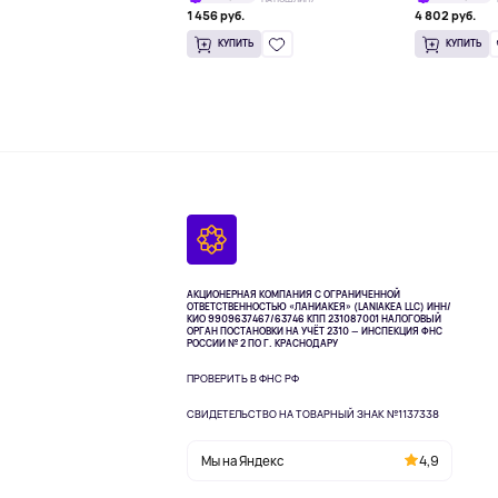
1 456 руб.
4 802 руб.
КУПИТЬ
КУПИТЬ
АКЦИОНЕРНАЯ КОМПАНИЯ С ОГРАНИЧЕННОЙ
ОТВЕТСТВЕННОСТЬЮ «ЛАНИАКЕЯ» (LANIAKEA LLC)
ИНН/
КИО 9909637467/63746 КПП 231087001
НАЛОГОВЫЙ
ОРГАН ПОСТАНОВКИ НА УЧЁТ 2310 — ИНСПЕКЦИЯ ФНС
РОССИИ № 2 ПО Г. КРАСНОДАРУ
ПРОВЕРИТЬ В ФНС РФ
СВИДЕТЕЛЬСТВО НА ТОВАРНЫЙ ЗНАК №1137338
Мы на Яндекс
4,9