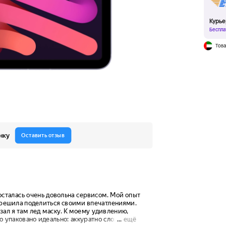
Курье
Беспла
Това