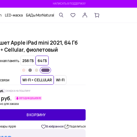
НАПИСАТЬ В ПОДДЕРЖКУ
n
LED-маска
БАДы MorNatural
ет Apple iPad mini 2021, 64 Гб
 + Cellular, фиолетовый
ная память
256 ГБ
64 ГБ
связи
WI-FI + CELLULAR
WI-FI
уб.
СКИДКА НА ПОШЛИНУ
 руб.
СЕГОДНЯ ДЕШЕВЛЕ
но для заказа
В КОРЗИНУ
овары Apple
В избранное
Поделиться