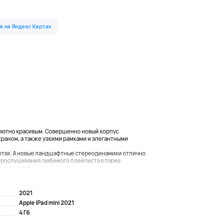
олютно красивым. Совершенно новый корпус
краном, а также узкими рамками и элегантными
ветах. А новые ландшафтные стереодинамики отлично
 прослушивания любимого плейлиста в парке.
щным, сколь...
2021
Apple iPad mini 2021
4 Гб