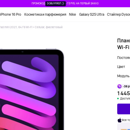
ПРОМОКОД
DOBUYFIRST
-73 РУБ. НА ПЕРВЫЙ ЗАКАЗ
iPhone 16 Pro
Косметика и парфюмерия
Nike
Galaxy S25 Ultra
Стайлер Dyso
ad mini 2021, 64 Гб Wi-Fi + Cellular, фиолетовый
Планш
Wi-Fi
Постоян
Цвет
Модуль 
-38 р
1 445
Доступ
Все т