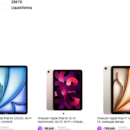
256 Гб
Liquid Retina
e iPad Air (2025), Wi-Fi
Планшет Apple iPad Air (5-го
Планшет Apple iPad 11" Ai
б, голубой
поколения), 64 Гб, Wi-Fi + Cellular,
Гб, сияющая звезда
розовый
СКИДКА
СКИДКА
СКИДКА
-96 руб.
-156 руб.
НА ПОШЛИНУ
НА ПОШЛИНУ
НА ПОШЛИ