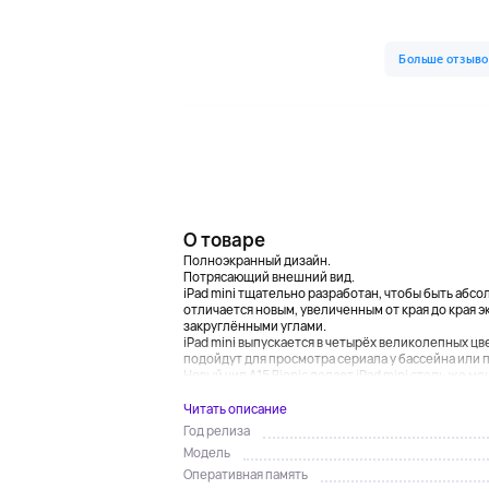
О товаре
Полноэкранный дизайн.
Потрясающий внешний вид.
iPad mini тщательно разработан, чтобы быть абс
отличается новым, увеличенным от края до края э
закруглёнными углами.
iPad mini выпускается в четырёх великолепных ц
подойдут для просмотра сериала у бассейна или
Новый чип A15 Bionic делает iPad mini столь же мо
Читать описание
Год релиза
Модель
Оперативная память