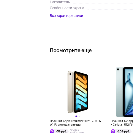
Накопитель
Особенности экрана
Все характеристики
Посмотрите еще
Планшет Apple iPad mini 2021, 256 Гб,
Планшет 13" Appl
Wi-Fi, сияющая звезда
+ Cellular, 512 Г
СКИДКА
-38 руб.
-206 руб.
НА ПОШЛИНУ