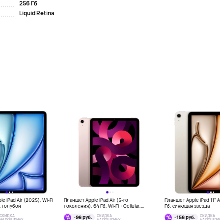
256 Гб
Liquid Retina
e iPad Air (2025), Wi-Fi
Планшет Apple iPad Air (5-го
Планшет Apple iPad 11" Ai
б, голубой
поколения), 64 Гб, Wi-Fi + Cellular,
Гб, сияющая звезда
розовый
СКИДКА
СКИДКА
СКИДКА
-96 руб.
-156 руб.
НА ПОШЛИНУ
НА ПОШЛИНУ
НА ПОШЛИ