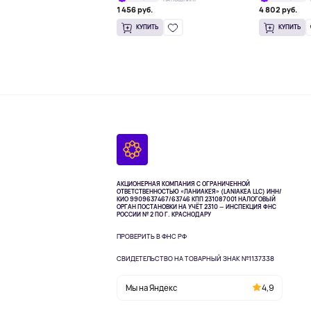
1 456 руб.
4 802 руб.
КУПИТЬ
КУПИТЬ
АКЦИОНЕРНАЯ КОМПАНИЯ С ОГРАНИЧЕННОЙ
ОТВЕТСТВЕННОСТЬЮ «ЛАНИАКЕЯ» (LANIAKEA LLC)
ИНН/
КИО 9909637467/63746 КПП 231087001
НАЛОГОВЫЙ
ОРГАН ПОСТАНОВКИ НА УЧЁТ 2310 — ИНСПЕКЦИЯ ФНС
РОССИИ № 2 ПО Г. КРАСНОДАРУ
ПРОВЕРИТЬ В ФНС РФ
СВИДЕТЕЛЬСТВО НА ТОВАРНЫЙ ЗНАК №1137338
Мы на Яндекс
4,9