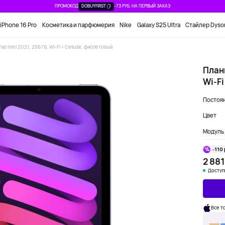
ПРОМОКОД
DOBUYFIRST
-73 РУБ. НА ПЕРВЫЙ ЗАКАЗ
iPhone 16 Pro
Косметика и парфюмерия
Nike
Galaxy S25 Ultra
Стайлер Dyso
ad mini 2021, 256 Гб, Wi-Fi + Cellular, фиолетовый
Планш
Wi-Fi
Постоян
Цвет
Модуль 
-110 
2 881
Доступ
Все т