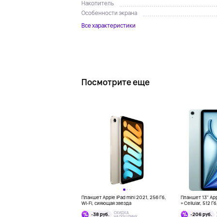
Накопитель
Особенности экрана
Все характеристики
Посмотрите еще
Планшет Apple iPad mini 2021, 256 Гб,
Планшет 13" Appl
Wi-Fi, сияющая звезда
+ Cellular, 512 Г
СКИДКА
-38 руб.
-206 руб.
НА ПОШЛИНУ