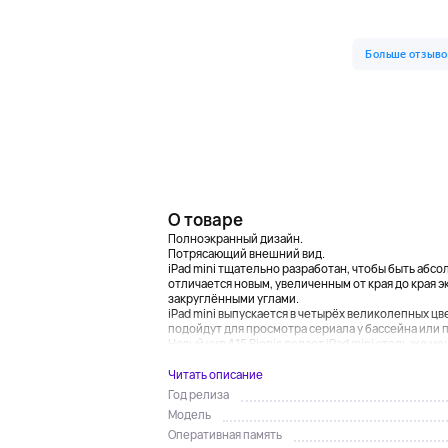
О товаре
Полноэкранный дизайн.
Потрясающий внешний вид.
iPad mini тщательно разработан, чтобы быть абс
отличается новым, увеличенным от края до края э
закруглёнными углами.
iPad mini выпускается в четырёх великолепных ц
подойдут для просмотра сериала у бассейна или
Новый чип A15 Bionic делает iPad mini столь же мо
Читать описание
Год релиза
Модель
Оперативная память