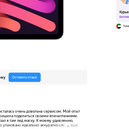
Курье
Беспла
Това