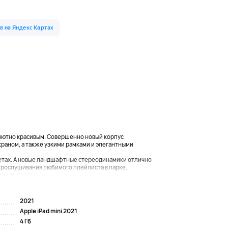
олютно красивым. Совершенно новый корпус
краном, а также узкими рамками и элегантными
ветах. А новые ландшафтные стереодинамики отлично
 прослушивания любимого плейлиста в парке.
щным, сколь...
2021
Apple iPad mini 2021
4 Гб