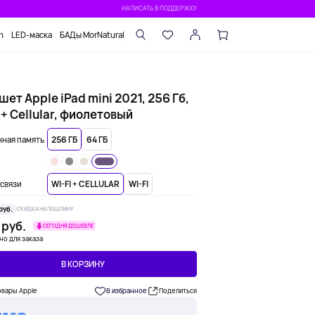
НАПИСАТЬ В ПОДДЕРЖКУ
n
LED-маска
БАДы MorNatural
ет Apple iPad mini 2021, 256 Гб,
 + Cellular, фиолетовый
ная память
256 ГБ
64 ГБ
связи
WI-FI + CELLULAR
WI-FI
руб.
СКИДКА НА ПОШЛИНУ
 руб.
СЕГОДНЯ ДЕШЕВЛЕ
но для заказа
В КОРЗИНУ
овары Apple
В избранное
Поделиться