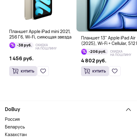
Планшет Apple iPad mini 2021,
256 Гб, Wi-Fi, сияющая звезда
Планшет 13" Apple iPad Air
(2025), Wi-Fi + Cellular, 512 
-38 руб.
СКИДКА
голубой
НА ПОШЛИНУ
-206 руб.
СКИДКА
НА ПОШЛИНУ
1 456 руб.
4 802 руб.
КУПИТЬ
КУПИТЬ
DoBuy
Россия
Беларусь
Казахстан