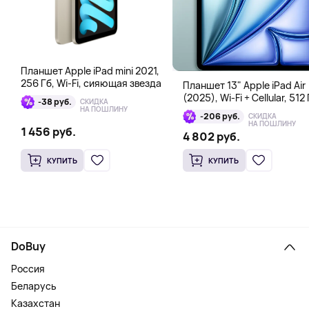
Планшет Apple iPad mini 2021,
256 Гб, Wi-Fi, сияющая звезда
Планшет 13" Apple iPad Air
(2025), Wi-Fi + Cellular, 512 
-38 руб.
СКИДКА
голубой
НА ПОШЛИНУ
-206 руб.
СКИДКА
НА ПОШЛИНУ
1 456 руб.
4 802 руб.
КУПИТЬ
КУПИТЬ
DoBuy
Россия
Беларусь
Казахстан