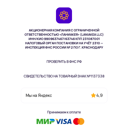
Контакты
Игровые консоли
Гарантия
Камеры
Возврат
TV и мультимедиа
Музыка и звук
АКЦИОНЕРНАЯ КОМПАНИЯ С ОГРАНИЧЕННОЙ
Спорт
ОТВЕТСТВЕННОСТЬЮ «ЛАНИАКЕЯ» (LANIAKEA LLC)
ИНН/КИО 9909637467/63746 КПП 231087001
Здоровье
НАЛОГОВЫЙ ОРГАН ПОСТАНОВКИ НА УЧЁТ 2310 —
Здоровье питомцев
ИНСПЕКЦИЯ ФНС РОССИИ № 2 ПО Г. КРАСНОДАРУ
Книги
Одежда и аксессуары
ПРОВЕРИТЬ В ФНС РФ
СВИДЕТЕЛЬСТВО НА ТОВАРНЫЙ ЗНАК №1137338
4,9
Мы на Яндекс
Принимаем к оплате