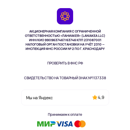
Доставка
Контакты
Игровые консоли
Гарантия
Камеры
Возврат
TV и мультимедиа
Музыка и звук
АКЦИОНЕРНАЯ КОМПАНИЯ С ОГРАНИЧЕННОЙ
Спорт
ОТВЕТСТВЕННОСТЬЮ «ЛАНИАКЕЯ» (LANIAKEA LLC)
ИНН/КИО 9909637467/63746 КПП 231087001
Здоровье
НАЛОГОВЫЙ ОРГАН ПОСТАНОВКИ НА УЧЁТ 2310 —
Здоровье питомцев
ИНСПЕКЦИЯ ФНС РОССИИ № 2 ПО Г. КРАСНОДАРУ
Книги
Одежда и аксессуары
ПРОВЕРИТЬ В ФНС РФ
СВИДЕТЕЛЬСТВО НА ТОВАРНЫЙ ЗНАК №1137338
4,9
Мы на Яндекс
Принимаем к оплате