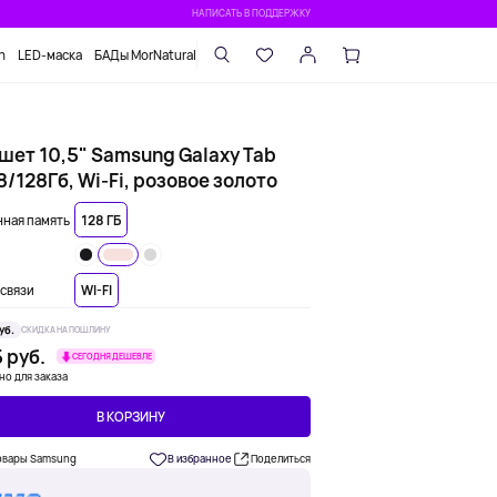
НАПИСАТЬ В ПОДДЕРЖКУ
n
LED-маска
БАДы MorNatural
шет 10,5" Samsung Galaxy Tab
8/128Гб, Wi-Fi, розовое золото
ная память
128 ГБ
связи
WI-FI
уб.
СКИДКА НА ПОШЛИНУ
 руб.
СЕГОДНЯ ДЕШЕВЛЕ
но для заказа
В КОРЗИНУ
овары Samsung
В избранное
Поделиться