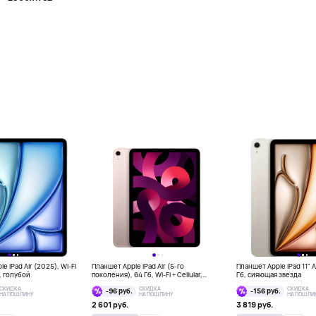
e iPad Air (2025), Wi-Fi
Планшет Apple iPad Air (5-го
Планшет Apple iPad 11" Ai
б, голубой
поколения), 64 Гб, Wi-Fi + Cellular,
Гб, сияющая звезда
розовый
СКИДКА
СКИДКА
СКИДКА
-96 руб.
-156 руб.
НА ПОШЛИНУ
НА ПОШЛИНУ
НА ПОШЛИ
2 601 руб.
3 819 руб.