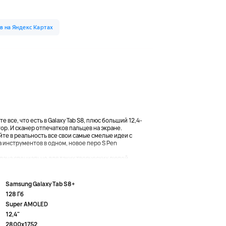
 все, что есть в Galaxy Tab S8, плюс больший 12,4-
р. И сканер отпечатков пальцев на экране.
те в реальность все свои самые смелые идеи с
 инструментов в одном, новое перо S Pen
здана специально для таких творческих людей,...
Samsung Galaxy Tab S8+
128 Гб
Super AMOLED
12,4"
2800x1752