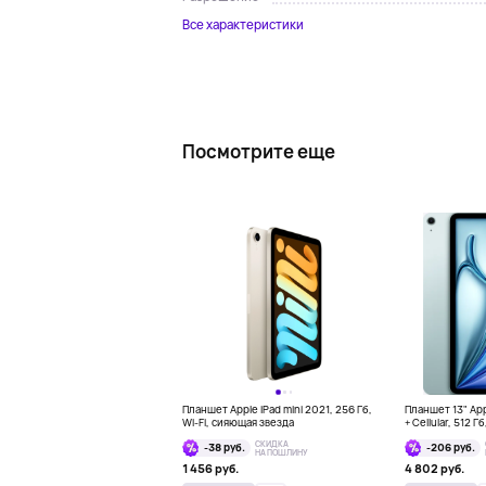
Все характеристики
Посмотрите еще
Планшет Apple iPad mini 2021, 256 Гб,
Планшет 13" Appl
Wi-Fi, сияющая звезда
+ Cellular, 512 Г
СКИДКА
-38 руб.
-206 руб.
НА ПОШЛИНУ
1 456 руб.
4 802 руб.