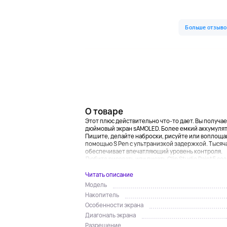
О товаре
Этот плюс действительно что-то дает. Вы получаете
дюймовый экран sAMOLED. Более емкий аккумулято
Пишите, делайте наброски, рисуйте или воплощай
помощью S Pen с ультранизкой задержкой. Тысяча
обеспечивает впечатляющий уровень контроля.
Любите рисовать или писать Clip Studio Paint5 со
Читать описание
Модель
Накопитель
Особенности экрана
Диагональ экрана
Разрешение