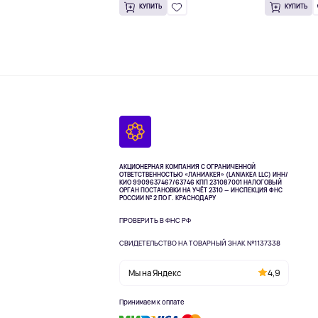
КУПИТЬ
КУПИТЬ
АКЦИОНЕРНАЯ КОМПАНИЯ С ОГРАНИЧЕННОЙ
ОТВЕТСТВЕННОСТЬЮ «ЛАНИАКЕЯ» (LANIAKEA LLC)
ИНН/
КИО 9909637467/63746 КПП 231087001
НАЛОГОВЫЙ
ОРГАН ПОСТАНОВКИ НА УЧЁТ 2310 — ИНСПЕКЦИЯ ФНС
РОССИИ № 2 ПО Г. КРАСНОДАРУ
ПРОВЕРИТЬ В ФНС РФ
СВИДЕТЕЛЬСТВО НА ТОВАРНЫЙ ЗНАК №1137338
Мы на Яндекс
4,9
Принимаем к оплате