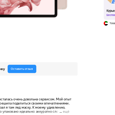
Курье
Беспла
Това