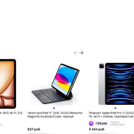
r (M3) Wi-Fi, 512
Чехол для iPad 11" (A16, 2025) Rebound
Планшет Apple iPad Pro 11 (2022
Magnetic Keyboard Case, черный
Гб, Wi-Fi + Cellular, серебристый
СКИДКА
-138 руб.
НУ
НА ПОШЛИНУ
627 руб.
3 454 руб.