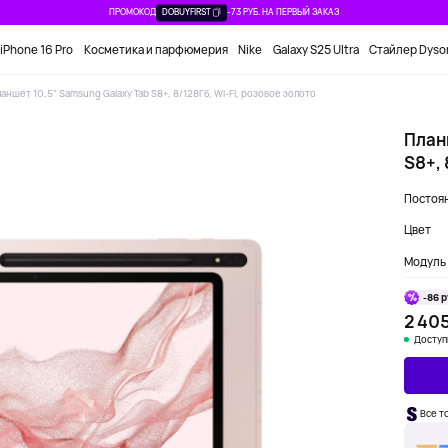
ПРОМОКОД
DOBUYFIRST
-73 РУБ. НА ПЕРВЫЙ ЗАКАЗ
iPhone 16 Pro
Косметика и парфюмерия
Nike
Galaxy S25 Ultra
Стайлер Dyso
аншет 10,5" Samsung Galaxy Tab S8+, 8/128Гб, Wi-Fi, розовое золото
План
S8+, 
Постоян
Цвет
Модуль 
-86 р
2 405
Доступ
Все т