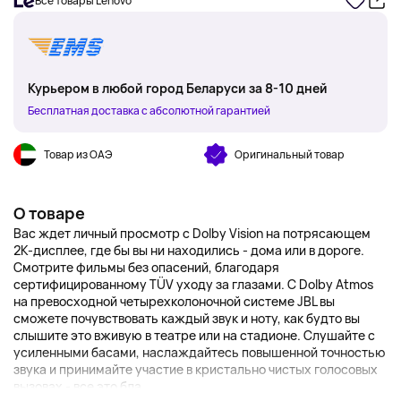
Все товары Lenovo
Курьером в любой город Беларуси за 8-10 дней
Бесплатная доставка с абсолютной гарантией
Товар из ОАЭ
Оригинальный товар
О товаре
Вас ждет личный просмотр с Dolby Vision на потрясающем
2K-дисплее, где бы вы ни находились - дома или в дороге.
Смотрите фильмы без опасений, благодаря
сертифицированному TÜV уходу за глазами. С Dolby Atmos
на превосходной четырехколоночной системе JBL вы
сможете почувствовать каждый звук и ноту, как будто вы
слышите это вживую в театре или на стадионе. Слушайте с
усиленными басами, наслаждайтесь повышенной точностью
звука и принимайте участие в кристально чистых голосовых
вызовах - все это бла...