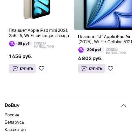
Планшет Apple iPad mini 2021,
256 Гб, Wi-Fi, сияющая звезда
Планшет 13" Apple iPad Air
(2025), Wi-Fi + Cellular, 512 
-38 руб.
СКИДКА
голубой
НА ПОШЛИНУ
-206 руб.
СКИДКА
НА ПОШЛИНУ
1 456 руб.
4 802 руб.
КУПИТЬ
КУПИТЬ
DoBuy
Россия
Беларусь
Казахстан