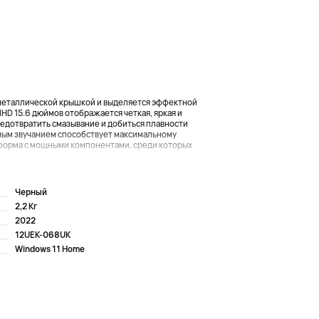
 металлической крышкой и выделяется эффектной
lHD 15.6 дюймов отображается четкая, яркая и
предотвратить смазывание и добиться плавности
нным звучанием способствует максимальному
тформа с мощными компонентами, среди которых
..
Черный
2,2 Кг
2022
12UEK-068UK
Windows 11 Home