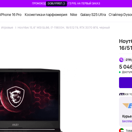
ПРОМОКОД
DOBUYFIRST
-73 РУБ. НА ПЕРВЫЙ ЗАКАЗ
iPhone 16 Pro
Косметика и парфюмерия
Nike
Galaxy S25 Ultra
Стайлер Dyso
Игровые
Ноутбук 15,6" MSI GL66, i7-11800H, 16/512 Гб, RTX 3070 8Гб, черный
Ноутб
16/51
-218 
5 046
Доступ
Все т
Курье
Беспла
Това