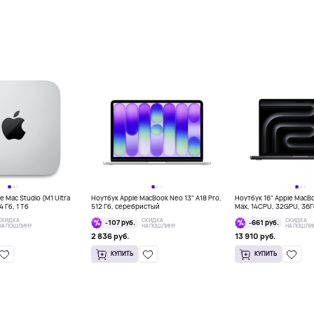
 Mac Studio (M1 Ultra
Ноутбук Apple MacBook Neo 13" A18 Pro,
Ноутбук 16" Apple MacB
 Гб, 1 Тб
512 Гб, серебристый
Max, 14CPU, 32GPU, 36
космос
СКИДКА
СКИДКА
СКИДКА
-107 руб.
-661 руб.
НА ПОШЛИНУ
НА ПОШЛИНУ
НА ПОШЛИ
2 836 руб.
13 910 руб.
КУПИТЬ
КУПИТЬ