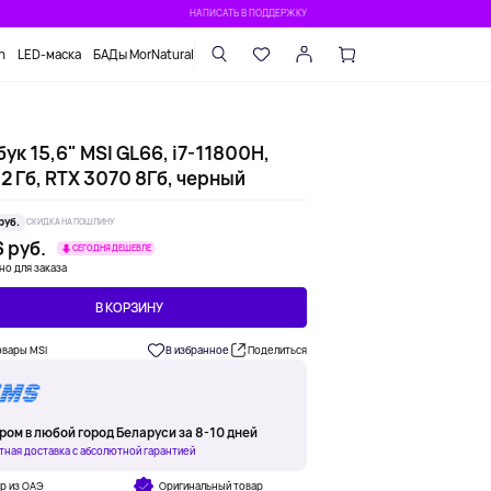
НАПИСАТЬ В ПОДДЕРЖКУ
n
LED-маска
БАДы MorNatural
ук 15,6" MSI GL66, i7-11800H,
2 Гб, RTX 3070 8Гб, черный
руб.
СКИДКА НА ПОШЛИНУ
 руб.
СЕГОДНЯ ДЕШЕВЛЕ
но для заказа
В КОРЗИНУ
овары MSI
В избранное
Поделиться
ром в любой город Беларуси за 8-10 дней
тная доставка с абсолютной гарантией
р из ОАЭ
Оригинальный товар