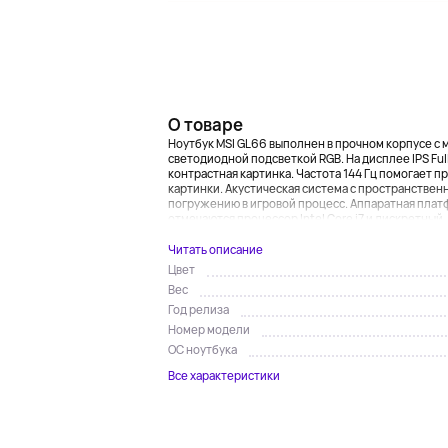
О товаре
Ноутбук MSI GL66 выполнен в прочном корпусе с
светодиодной подсветкой RGB. На дисплее IPS Ful
контрастная картинка. Частота 144 Гц помогает 
картинки. Акустическая система с пространстве
погружению в игровой процесс. Аппаратная пла
отмечаются процессор Intel Core i7 и дискретный .
Читать описание
Цвет
Вес
Год релиза
Номер модели
ОС ноутбука
Все характеристики