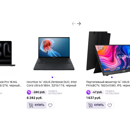
ook Pro 16 M4
Ноутбук 14" ASUS Zenbook DUO, Intel
Портативный монитор 14” ASUS 
Гб/2Тб, черный
Core Ultra 9 185H, 32Гб/1 Тб, черный
PA148CTV, 1920x1080, IPS, чер
СКИДКА
СКИДКА
-280 руб.
-47 руб.
НУ
НА ПОШЛИНУ
НА ПОШЛИНУ
6 282 руб.
1 637 руб.
КУПИТЬ
КУПИТЬ