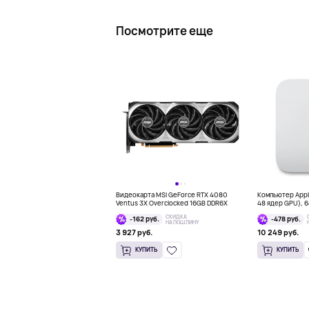
Посмотрите еще
Видеокарта MSI GeForce RTX 4080
Компьютер Apple
Ventus 3X Overclocked 16GB DDR6X
48 ядер GPU), 64
СКИДКА
-162 руб.
-478 руб.
НА ПОШЛИНУ
3 927 руб.
10 249 руб.
КУПИТЬ
КУПИТЬ