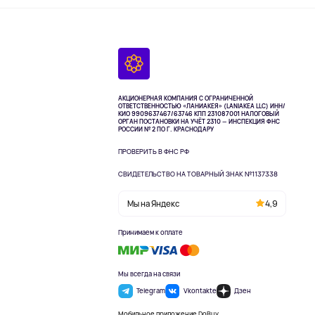
АКЦИОНЕРНАЯ КОМПАНИЯ С ОГРАНИЧЕННОЙ
ОТВЕТСТВЕННОСТЬЮ «ЛАНИАКЕЯ» (LANIAKEA LLC)
ИНН/
КИО 9909637467/63746 КПП 231087001
НАЛОГОВЫЙ
ОРГАН ПОСТАНОВКИ НА УЧЁТ 2310 — ИНСПЕКЦИЯ ФНС
РОССИИ № 2 ПО Г. КРАСНОДАРУ
ПРОВЕРИТЬ В ФНС РФ
СВИДЕТЕЛЬСТВО НА ТОВАРНЫЙ ЗНАК №1137338
Мы на Яндекс
4,9
Принимаем к оплате
Мы всегда на связи
Telegram
Vkontakte
Дзен
Мобильное приложение DoBuy