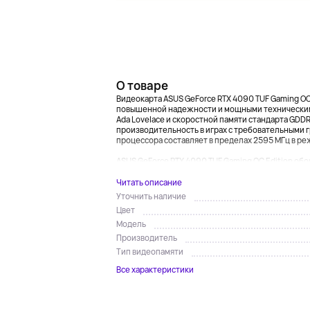
О товаре
Видеокарта ASUS GeForce RTX 4090 TUF Gaming OC
повышенной надежности и мощными техническими
Ada Lovelace и скоростной памяти стандарта GDD
производительность в играх с требовательными г
процессора составляет в пределах 2595 МГц в р
ASUS GeForce RTX 4090 TUF Gaming OC Edition обо
Читать описание
Уточнить наличие
Цвет
Модель
Производитель
Тип видеопамяти
Все характеристики