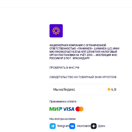
АКЦИОНЕРНАЯ КОМПАНИЯ С ОГРАНИЧЕННОЙ
ОТВЕТСТВЕННОСТЬЮ «ЛАНИАКЕЯ» (LANIAKEA LLC)
ИНН/
КИО 9909637467/63746 КПП 231087001
НАЛОГОВЫЙ
ОРГАН ПОСТАНОВКИ НА УЧЁТ 2310 — ИНСПЕКЦИЯ ФНС
РОССИИ № 2 ПО Г. КРАСНОДАРУ
ПРОВЕРИТЬ В ФНС РФ
СВИДЕТЕЛЬСТВО НА ТОВАРНЫЙ ЗНАК №1137338
Мы на Яндекс
4,9
Принимаем к оплате
Мы всегда на связи
Telegram
Vkontakte
Дзен