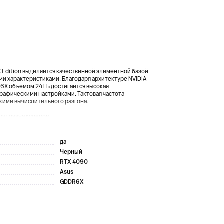
 Edition выделяется качественной элементной базой
 характеристиками. Благодаря архитектуре NVIDIA
R6X объемом 24 ГБ достигается высокая
рафическими настройками. Тактовая частота
ежиме вычислительного разгона.
рудована кулером...
да
Черный
RTX 4090
Asus
GDDR6X