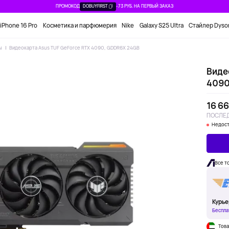
ПРОМОКОД
DOBUYFIRST
-73 РУБ. НА ПЕРВЫЙ ЗАКАЗ
iPhone 16 Pro
Косметика и парфюмерия
Nike
Galaxy S25 Ultra
Стайлер Dyso
ы
Видеокарта Asus TUF GeForce RTX 4090, GDDR6X 24GB
Виде
4090
16 66
ПОСЛЕД
Недост
Все т
Курье
Беспла
Това