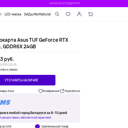
НАПИСАТЬ В ПОДДЕРЖКУ
n
LED-маска
БАДы MorNatural
окарта Asus TUF GeForce RTX
, GDDR6X 24GB
3 руб.
НЯЯ ЦЕНА
упен к заказу
УТОЧНИТЬ НАЛИЧИЕ
овары Asus
В избранное
Поделиться
ром в любой город Беларуси за 8-10 дней
тная доставка с абсолютной гарантией
р из ОАЭ
Оригинальный товар