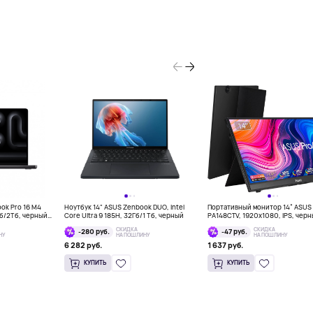
ook Pro 16 M4
Ноутбук 14" ASUS Zenbook DUO, Intel
Портативный монитор 14” ASUS 
Гб/2Тб, черный
Core Ultra 9 185H, 32Гб/1 Тб, черный
PA148CTV, 1920x1080, IPS, чер
СКИДКА
СКИДКА
-280 руб.
-47 руб.
НУ
НА ПОШЛИНУ
НА ПОШЛИНУ
6 282 руб.
1 637 руб.
КУПИТЬ
КУПИТЬ