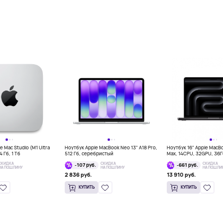
 Mac Studio (M1 Ultra
Ноутбук Apple MacBook Neo 13" A18 Pro,
Ноутбук 16" Apple MacB
 Гб, 1 Тб
512 Гб, серебристый
Max, 14CPU, 32GPU, 36
космос
СКИДКА
СКИДКА
СКИДКА
-107 руб.
-661 руб.
НА ПОШЛИНУ
НА ПОШЛИНУ
НА ПОШЛИ
2 836 руб.
13 910 руб.
КУПИТЬ
КУПИТЬ