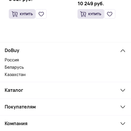
10 249 руб.
КУПИТЬ
КУПИТЬ
DoBuy
Россия
Беларусь
Казахстан
Каталог
Смартфоны и гаджеты
Покупателям
Ноутбуки, мониторы, VR
Товары для дома
Служба поддержки
Косметика и уход
Компания
Как заказать
Активный отдых
Оплата