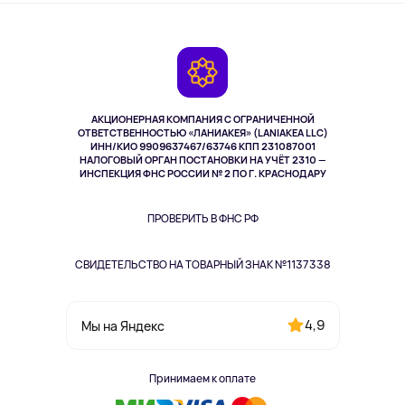
О сервисе
Планшеты
Доставка
Контакты
Игровые консоли
Гарантия
Камеры
Возврат
TV и мультимедиа
Музыка и звук
АКЦИОНЕРНАЯ КОМПАНИЯ С ОГРАНИЧЕННОЙ
Спорт
ОТВЕТСТВЕННОСТЬЮ «ЛАНИАКЕЯ» (LANIAKEA LLC)
ИНН/КИО 9909637467/63746 КПП 231087001
Здоровье
НАЛОГОВЫЙ ОРГАН ПОСТАНОВКИ НА УЧЁТ 2310 —
Здоровье питомцев
ИНСПЕКЦИЯ ФНС РОССИИ № 2 ПО Г. КРАСНОДАРУ
Книги
Одежда и аксессуары
ПРОВЕРИТЬ В ФНС РФ
СВИДЕТЕЛЬСТВО НА ТОВАРНЫЙ ЗНАК №1137338
4,9
Мы на Яндекс
Принимаем к оплате