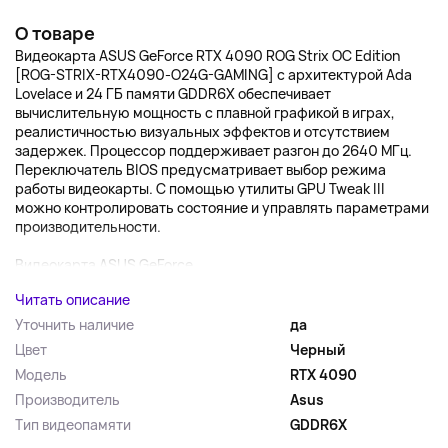
О товаре
Видеокарта ASUS GeForce RTX 4090 ROG Strix OC Edition
[ROG-STRIX-RTX4090-O24G-GAMING] с архитектурой Ada
Lovelace и 24 ГБ памяти GDDR6X обеспечивает
вычислительную мощность с плавной графикой в играх,
реалистичностью визуальных эффектов и отсутствием
задержек. Процессор поддерживает разгон до 2640 МГц.
Переключатель BIOS предусматривает выбор режима
работы видеокарты. С помощью утилиты GPU Tweak III
можно контролировать состояние и управлять параметрами
производительности.
Видеокарта ASUS GeForce...
Читать описание
Уточнить наличие
да
Цвет
Черный
Модель
RTX 4090
Производитель
Asus
Тип видеопамяти
GDDR6X