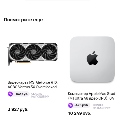
Посмотрите еще
Видеокарта MSI GeForce RTX
4080 Ventus 3X Overclocked
16GB DDR6X
Компьютер Apple Mac Stud
-162 руб.
СКИДКА
НА ПОШЛИНУ
(M1 Ultra 48 ядер GPU), 64 
1 Тб
-478 руб.
СКИДКА
НА ПОШЛИНУ
3 927 руб.
10 249 руб.