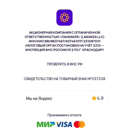
Доставка
Контакты
Игровые консоли
Гарантия
Камеры
Возврат
TV и мультимедиа
Музыка и звук
АКЦИОНЕРНАЯ КОМПАНИЯ С ОГРАНИЧЕННОЙ
Спорт
ОТВЕТСТВЕННОСТЬЮ «ЛАНИАКЕЯ» (LANIAKEA LLC)
ИНН/КИО 9909637467/63746 КПП 231087001
Здоровье
НАЛОГОВЫЙ ОРГАН ПОСТАНОВКИ НА УЧЁТ 2310 —
Здоровье питомцев
ИНСПЕКЦИЯ ФНС РОССИИ № 2 ПО Г. КРАСНОДАРУ
Книги
Одежда и аксессуары
ПРОВЕРИТЬ В ФНС РФ
СВИДЕТЕЛЬСТВО НА ТОВАРНЫЙ ЗНАК №1137338
4,9
Мы на Яндекс
Принимаем к оплате