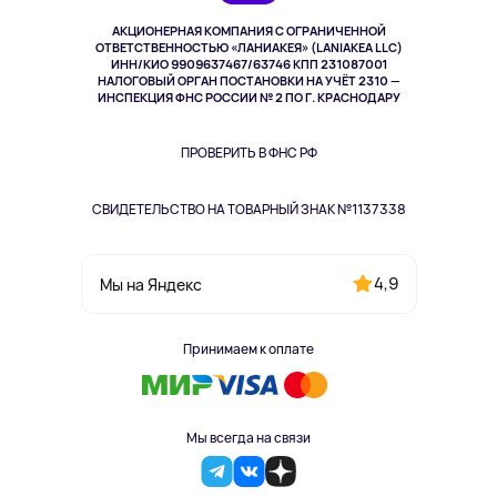
Музыка и звук
АКЦИОНЕРНАЯ КОМПАНИЯ С ОГРАНИЧЕННОЙ
Спорт
ОТВЕТСТВЕННОСТЬЮ «ЛАНИАКЕЯ» (LANIAKEA LLC)
ИНН/КИО 9909637467/63746 КПП 231087001
Здоровье
НАЛОГОВЫЙ ОРГАН ПОСТАНОВКИ НА УЧЁТ 2310 —
Здоровье питомцев
ИНСПЕКЦИЯ ФНС РОССИИ № 2 ПО Г. КРАСНОДАРУ
Книги
Одежда и аксессуары
ПРОВЕРИТЬ В ФНС РФ
СВИДЕТЕЛЬСТВО НА ТОВАРНЫЙ ЗНАК №1137338
4,9
Мы на Яндекс
Принимаем к оплате
Мы всегда на связи