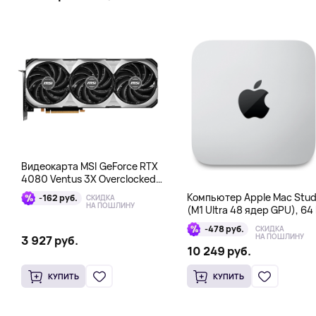
Видеокарта MSI GeForce RTX
4080 Ventus 3X Overclocked
16GB DDR6X
Компьютер Apple Mac Stud
-162 руб.
СКИДКА
НА ПОШЛИНУ
(M1 Ultra 48 ядер GPU), 64 
1 Тб
-478 руб.
СКИДКА
НА ПОШЛИНУ
3 927 руб.
10 249 руб.
КУПИТЬ
КУПИТЬ