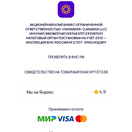
Гарантия
Камеры
Возврат
TV и мультимедиа
Музыка и звук
АКЦИОНЕРНАЯ КОМПАНИЯ С ОГРАНИЧЕННОЙ
Спорт
ОТВЕТСТВЕННОСТЬЮ «ЛАНИАКЕЯ» (LANIAKEA LLC)
ИНН/КИО 9909637467/63746 КПП 231087001
Здоровье
НАЛОГОВЫЙ ОРГАН ПОСТАНОВКИ НА УЧЁТ 2310 —
Здоровье питомцев
ИНСПЕКЦИЯ ФНС РОССИИ № 2 ПО Г. КРАСНОДАРУ
Книги
Одежда и аксессуары
ПРОВЕРИТЬ В ФНС РФ
СВИДЕТЕЛЬСТВО НА ТОВАРНЫЙ ЗНАК №1137338
4,9
Мы на Яндекс
Принимаем к оплате