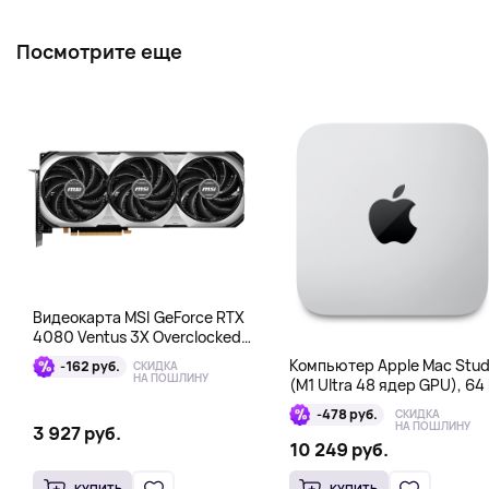
Посмотрите еще
Видеокарта MSI GeForce RTX
4080 Ventus 3X Overclocked
16GB DDR6X
Компьютер Apple Mac Stud
-162 руб.
СКИДКА
НА ПОШЛИНУ
(M1 Ultra 48 ядер GPU), 64 
1 Тб
-478 руб.
СКИДКА
НА ПОШЛИНУ
3 927 руб.
10 249 руб.
КУПИТЬ
КУПИТЬ