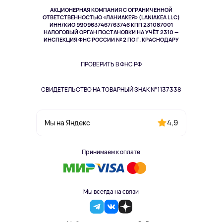
Музыка и звук
АКЦИОНЕРНАЯ КОМПАНИЯ С ОГРАНИЧЕННОЙ
Спорт
ОТВЕТСТВЕННОСТЬЮ «ЛАНИАКЕЯ» (LANIAKEA LLC)
ИНН/КИО 9909637467/63746 КПП 231087001
Здоровье
НАЛОГОВЫЙ ОРГАН ПОСТАНОВКИ НА УЧЁТ 2310 —
Здоровье питомцев
ИНСПЕКЦИЯ ФНС РОССИИ № 2 ПО Г. КРАСНОДАРУ
Книги
Одежда и аксессуары
ПРОВЕРИТЬ В ФНС РФ
СВИДЕТЕЛЬСТВО НА ТОВАРНЫЙ ЗНАК №1137338
4,9
Мы на Яндекс
Принимаем к оплате
Мы всегда на связи