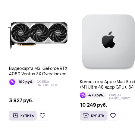
Видеокарта MSI GeForce RTX
4080 Ventus 3X Overclocked
16GB DDR6X
Компьютер Apple Mac Stud
-162 руб.
СКИДКА
НА ПОШЛИНУ
(M1 Ultra 48 ядер GPU), 64 
1 Тб
-478 руб.
СКИДКА
НА ПОШЛИНУ
3 927 руб.
10 249 руб.
КУПИТЬ
КУПИТЬ