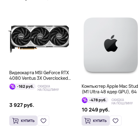
Видеокарта MSI GeForce RTX
4080 Ventus 3X Overclocked
16GB DDR6X
Компьютер Apple Mac Stud
-162 руб.
СКИДКА
НА ПОШЛИНУ
(M1 Ultra 48 ядер GPU), 64 
1 Тб
-478 руб.
СКИДКА
НА ПОШЛИНУ
3 927 руб.
10 249 руб.
КУПИТЬ
КУПИТЬ