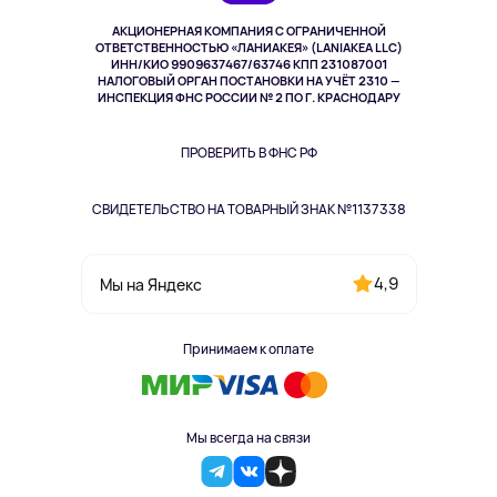
Музыка и звук
АКЦИОНЕРНАЯ КОМПАНИЯ С ОГРАНИЧЕННОЙ
Спорт
ОТВЕТСТВЕННОСТЬЮ «ЛАНИАКЕЯ» (LANIAKEA LLC)
ИНН/КИО 9909637467/63746 КПП 231087001
Здоровье
НАЛОГОВЫЙ ОРГАН ПОСТАНОВКИ НА УЧЁТ 2310 —
Здоровье питомцев
ИНСПЕКЦИЯ ФНС РОССИИ № 2 ПО Г. КРАСНОДАРУ
Книги
Одежда и аксессуары
ПРОВЕРИТЬ В ФНС РФ
СВИДЕТЕЛЬСТВО НА ТОВАРНЫЙ ЗНАК №1137338
4,9
Мы на Яндекс
Принимаем к оплате
Мы всегда на связи